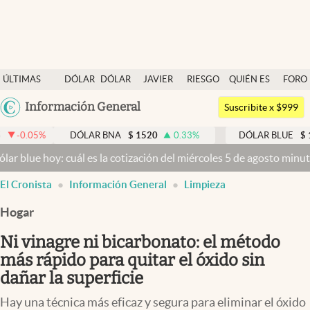
Últimas noticias
ÚLTIMAS
DÓLAR
DÓLAR
JAVIER
RIESGO
QUIÉN ES
FORO
Dólar
NOTICIAS
BLUE
MILEI
PAÍS
QUIÉN
Argentina
Información General
Members
Suscribite x $999
España
Economía y Política
DÓLAR BNA
$
1520
0.33
%
DÓLAR BLUE
$
1540
-0.3
México
: cuál es la cotización del miércoles 5 de agosto minuto a minuto
D
Finanzas y Mercados
USA
El Cronista
Información General
Limpieza
Mercados Online
Colombia
Uruguay
Hogar
Negocios
Ni vinagre ni bicarbonato: el método
Columnistas
más rápido para quitar el óxido sin
Otras secciones
dañar la superficie
Apertura
Hay una técnica más eficaz y segura para eliminar el óxido