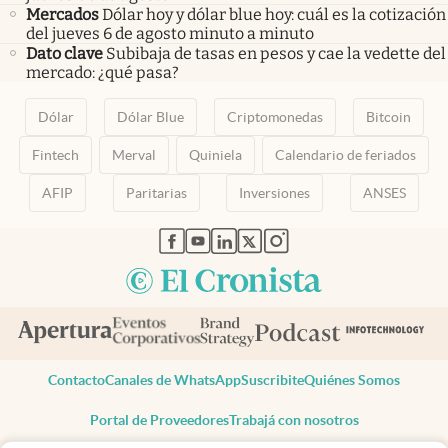
Mercados
Dólar hoy y dólar blue hoy: cuál es la cotización
del jueves 6 de agosto minuto a minuto
Dato clave
Subibaja de tasas en pesos y cae la vedette del
mercado: ¿qué pasa?
Dólar
Dólar Blue
Criptomonedas
Bitcoin
Fintech
Merval
Quiniela
Calendario de feriados
AFIP
Paritarias
Inversiones
ANSES
abre en nueva pestaña
abre en nueva pestaña
abre en nueva pestaña
abre en nueva pestaña
abre en nueva pestaña
Contacto
Canales de WhatsApp
Suscribite
Quiénes Somos
Portal de Proveedores
Trabajá con nosotros