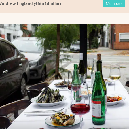
Andrew England
y
Bita Ghaffari
Members