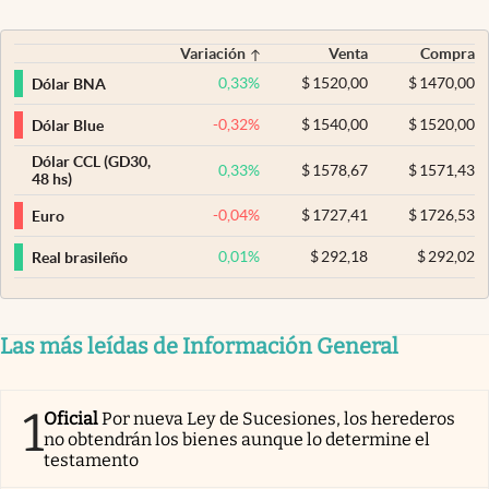
Variación
Venta
Compra
0,33
%
$
1520,00
$
1470,00
Dólar BNA
-0,32
%
$
1540,00
$
1520,00
Dólar Blue
Dólar CCL (GD30,
0,33
%
$
1578,67
$
1571,43
48 hs)
-0,04
%
$
1727,41
$
1726,53
Euro
0,01
%
$
292,18
$
292,02
Real brasileño
Las más leídas de Información General
1
Oficial
Por nueva Ley de Sucesiones, los herederos
no obtendrán los bienes aunque lo determine el
testamento