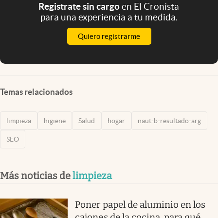
Registrate sin cargo
en El Cronista
para una experiencia a tu medida.
Quiero registrarme
Temas relacionados
limpieza
higiene
Salud
hogar
naut-b-resultado-arg
SEO
Más noticias de
limpieza
Poner papel de aluminio en los
cajones de la cocina, para qué