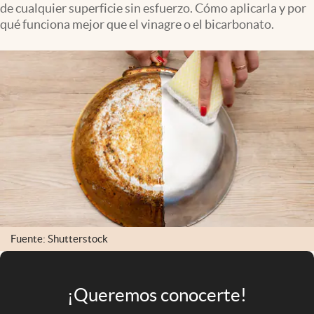
de cualquier superficie sin esfuerzo. Cómo aplicarla y por
Infotechnology
qué funciona mejor que el vinagre o el bicarbonato.
Clase
Clima
Mundial 2026
Eventos Corporativos
El Cronista Studio
Mediakit
abre en nueva pestaña
Argentina
Fuente: Shutterstock
¡Queremos conocerte!