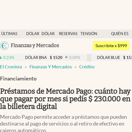
Últimas noticias
ÚLTIMAS
DÓLAR
DÓLAR
RESERVAS
TENSIÓN
QUIÉN ES
Dólar
NOTICIAS
BLUE
BCRA
GEOPOLÍTICA
QUIÉN
Argentina
Finanzas y Mercados
Members
Suscribite x $999
España
Economía y Política
DÓLAR BNA
$
1520
0.00
%
DÓLAR BLUE
$
1530
-0.6
México
El Cronista
Finanzas Y Mercados
Crédito
Finanzas y Mercados
USA
Financiamiento
Mercados Online
Colombia
Uruguay
Préstamos de Mercado Pago: cuánto hay
Negocios
que pagar por mes si pedís $ 230.000 en
Columnistas
la billetera digital
Otras secciones
Mercado Pago permite acceder a préstamos que pueden
destinarse al pago de servicios o al retiro de efectivo en
Apertura
cajeros automáticos.