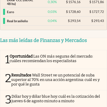
Dólar CCL (GD30,
0,30
%
$
1576,16
$
1571,86
48 hs)
0,03
%
$
1728,60
$
1727,72
Euro
0,04
%
$
293,54
$
293,43
Real brasileño
Las más leídas de Finanzas y Mercados
1
Oportunidad
Las ON más seguras del mercado:
cuáles recomiendan los especialistas
2
Resultados
Wall Street ve un potencial de suba
superior al 70% en una acción argentina: cuál es y
por qué le gusta
3
Dólar hoy y dólar blue hoy: cuál es la cotización del
jueves 6 de agosto minuto a minuto