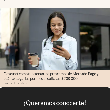
Infotechnology
Clase
Clima
Mundial 2026
Eventos Corporativos
El Cronista Studio
Mediakit
abre en nueva pestaña
Argentina
Descubrí cómo funcionan los préstamos de Mercado Pago y
cuánto pagarías por mes si solicitás $230.000.
Fuente: Freepik.es
¡Queremos conocerte!