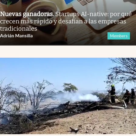
Nuevas ganadoras
.
Startups AI-native: por qué
crecen más rápido y desafían a las empresas
tradicionales
Adrián Mansilla
Members