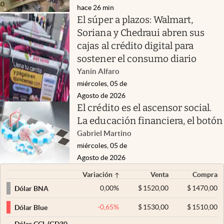
hace 26 min
El súper a plazos: Walmart,
Soriana y Chedraui abren sus
cajas al crédito digital para
sostener el consumo diario
Yanin Alfaro
miércoles, 05 de
Agosto de 2026
El crédito es el ascensor social.
La educación financiera, el botón
Gabriel Martino
miércoles, 05 de
Agosto de 2026
Variación
Venta
Compra
0,00
%
$
1520,00
$
1470,00
Dólar BNA
-0,65
%
$
1530,00
$
1510,00
Dólar Blue