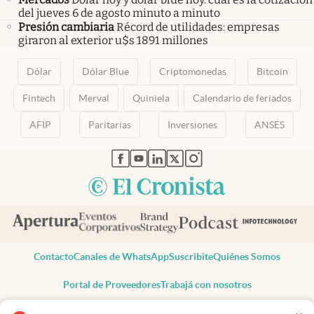
del jueves 6 de agosto minuto a minuto
Presión cambiaria
Récord de utilidades: empresas
giraron al exterior u$s 1891 millones
Dólar
Dólar Blue
Criptomonedas
Bitcoin
Fintech
Merval
Quiniela
Calendario de feriados
AFIP
Paritarias
Inversiones
ANSES
abre en nueva pestaña
abre en nueva pestaña
abre en nueva pestaña
abre en nueva pestaña
abre en nueva pestaña
Contacto
Canales de WhatsApp
Suscribite
Quiénes Somos
Portal de Proveedores
Trabajá con nosotros
Copyright 2025 cronista.com