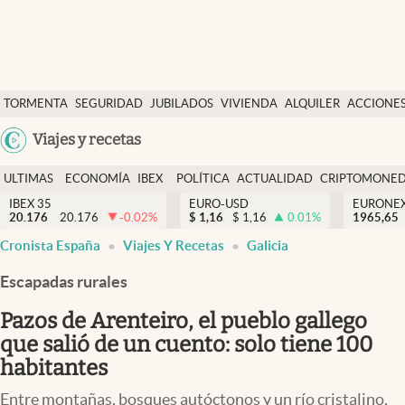
Últimas Noticias
TORMENTA
SEGURIDAD
JUBILADOS
VIVIENDA
ALQUILER
ACCIONE
Economía y finanzas
SOCIAL
Argentina
Viajes y recetas
Política
España
Actualidad
ULTIMAS
ECONOMÍA
IBEX
POLÍTICA
ACTUALIDAD
CRIPTOMONE
México
NOTICIAS
Y
Y
IBEX 35
EURO-USD
EURONE
Criptomonedas
20.176
20.176
-0.02
%
$
1,16
$
1,16
0.01
%
USA
1965,65
FINANZAS
EURO
Cronista España
Viajes Y Recetas
Galicia
Colombia
España
Uruguay
Escapadas rurales
Pazos de Arenteiro, el pueblo gallego
que salió de un cuento: solo tiene 100
habitantes
Entre montañas, bosques autóctonos y un río cristalino,