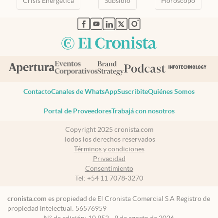
Crisis Energetica
Subsidio
Horóscopo
abre en nueva pestaña
abre en nueva pestaña
abre en nueva pestaña
abre en nueva pestaña
abre en nueva pestaña
Contacto
Canales de WhatsApp
Suscribite
Quiénes Somos
Portal de Proveedores
Trabajá con nosotros
Copyright 2025 cronista.com
Todos los derechos reservados
Términos y condiciones
Privacidad
Consentimiento
Tel:
+54 11 7078-3270
cronista.com
es propiedad de El Cronista Comercial S.A Registro de
propiedad intelectual: 56576959