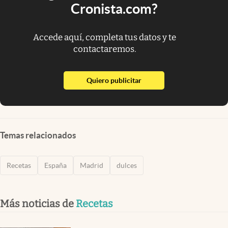
Cronista.com?
Accede aquí, completa tus datos y te
contactaremos.
abre en nueva pestaña
Quiero publicitar
Temas relacionados
Recetas
España
Madrid
dulces
Más noticias de
Recetas