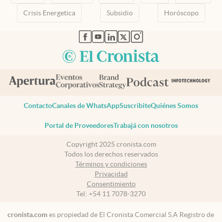
Crisis Energetica
Subsidio
Horóscopo
abre en nueva pestaña
abre en nueva pestaña
abre en nueva pestaña
abre en nueva pestaña
abre en nueva pestaña
Contacto
Canales de WhatsApp
Suscribite
Quiénes Somos
Portal de Proveedores
Trabajá con nosotros
Copyright 2025 cronista.com
Todos los derechos reservados
Términos y condiciones
Privacidad
Consentimiento
Tel:
+54 11 7078-3270
cronista.com
es propiedad de El Cronista Comercial S.A Registro de