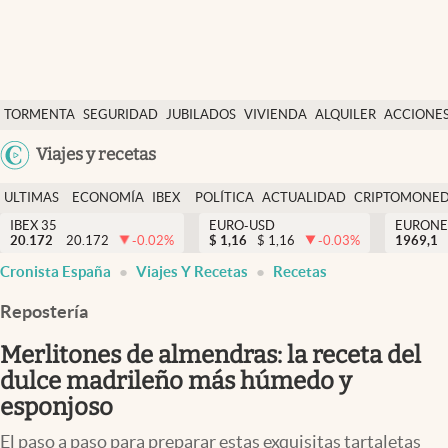
Últimas Noticias
TORMENTA
SEGURIDAD
JUBILADOS
VIVIENDA
ALQUILER
ACCIONE
Economía y finanzas
SOCIAL
Argentina
Viajes y recetas
Política
España
Actualidad
ULTIMAS
ECONOMÍA
IBEX
POLÍTICA
ACTUALIDAD
CRIPTOMONE
México
NOTICIAS
Y
Y
IBEX 35
EURO-USD
EURONE
Criptomonedas
20.172
20.172
-0.02
%
$
1,16
$
1,16
-0.03
%
USA
1969,1
FINANZAS
EURO
Cronista España
Viajes Y Recetas
Recetas
Colombia
España
Uruguay
Repostería
Merlitones de almendras: la receta del
dulce madrileño más húmedo y
esponjoso
El paso a paso para preparar estas exquisitas tartaletas