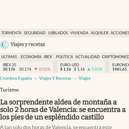
Últimas Noticias
TORMENTA
SEGURIDAD
JUBILADOS
VIVIENDA
ALQUILER
ACCIONE
Economía y finanzas
SOCIAL
Argentina
Viajes y recetas
Política
España
Actualidad
ULTIMAS
ECONOMÍA
IBEX
POLÍTICA
ACTUALIDAD
CRIPTOMONE
México
NOTICIAS
Y
Y
IBEX 35
EURO-USD
EURONE
Criptomonedas
20.176
20.176
-0.02
%
$
1,16
$
1,16
0.01
%
USA
1965,65
FINANZAS
EURO
Cronista España
Viajes Y Recetas
Viajes
Colombia
España
Uruguay
Turismo
La sorprendente aldea de montaña a
solo 2 horas de Valencia: se encuentra a
los pies de un espléndido castillo
A tan solo dos horas de Valencia, se encuentra este