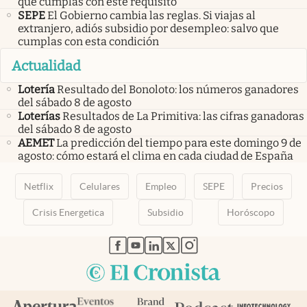
que cumplas con este requisito
SEPE
El Gobierno cambia las reglas. Si viajas al
extranjero, adiós subsidio por desempleo: salvo que
cumplas con esta condición
Actualidad
Lotería
Resultado del Bonoloto: los números ganadores
del sábado 8 de agosto
Loterías
Resultados de La Primitiva: las cifras ganadoras
del sábado 8 de agosto
AEMET
La predicción del tiempo para este domingo 9 de
agosto: cómo estará el clima en cada ciudad de España
Netflix
Celulares
Empleo
SEPE
Precios
Crisis Energetica
Subsidio
Horóscopo
abre en nueva pestaña
abre en nueva pestaña
abre en nueva pestaña
abre en nueva pestaña
abre en nueva pestaña