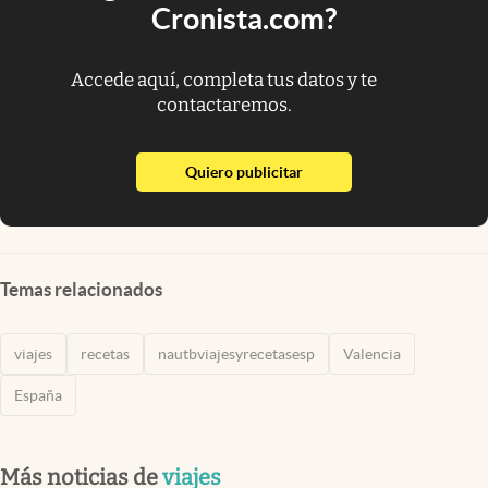
Cronista.com?
Accede aquí, completa tus datos y te
contactaremos.
abre en nueva pestaña
Quiero publicitar
Temas relacionados
viajes
recetas
nautbviajesyrecetasesp
Valencia
España
Más noticias de
viajes