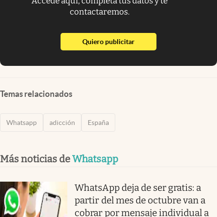
Accede aquí, completa tus datos y te
contactaremos.
abre en nueva pestaña
Quiero publicitar
Temas relacionados
Whatsapp
adicción
España
Más noticias de
Whatsapp
WhatsApp deja de ser gratis: a
partir del mes de octubre van a
cobrar por mensaje individual a