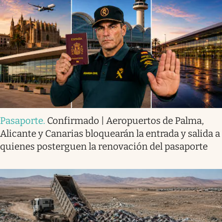
Pasaporte
.
Confirmado | Aeropuertos de Palma,
Alicante y Canarias bloquearán la entrada y salida a
quienes posterguen la renovación del pasaporte