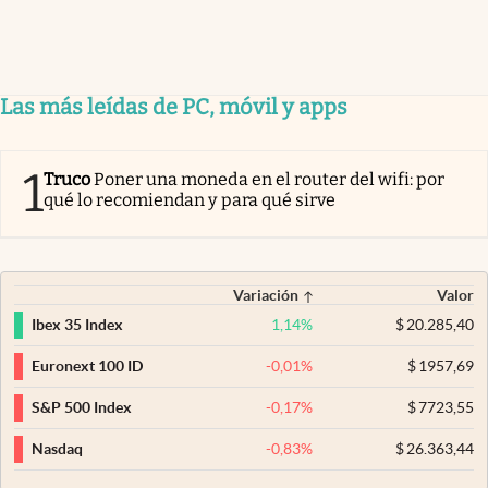
Las más leídas de PC, móvil y apps
1
Truco
Poner una moneda en el router del wifi: por
qué lo recomiendan y para qué sirve
Variación
Valor
1,14
%
$
20.285,40
Ibex 35 Index
-0,01
%
$
1957,69
Euronext 100 ID
-0,17
%
$
7723,55
S&P 500 Index
-0,83
%
$
26.363,44
Nasdaq