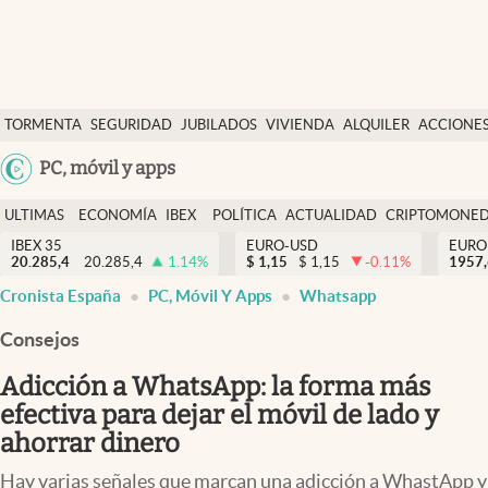
Últimas Noticias
TORMENTA
SEGURIDAD
JUBILADOS
VIVIENDA
ALQUILER
ACCIONE
Economía y finanzas
SOCIAL
Argentina
PC, móvil y apps
Política
España
Actualidad
ULTIMAS
ECONOMÍA
IBEX
POLÍTICA
ACTUALIDAD
CRIPTOMONE
México
NOTICIAS
Y
Y
IBEX 35
EURO-USD
EURO
Criptomonedas
20.285,4
20.285,4
1.14
%
$
1,15
$
1,15
-0.11
%
USA
1957
FINANZAS
EURO
Cronista España
PC, Móvil Y Apps
Whatsapp
Colombia
España
Uruguay
Consejos
Adicción a WhatsApp: la forma más
efectiva para dejar el móvil de lado y
ahorrar dinero
Hay varias señales que marcan una adicción a WhastApp y