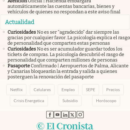
Atención
Oficial | Hacienda embargará
automáticamente las cuentas bancarias, bienes y
vehículos de quienes no respondan a este aviso final
Actualidad
Curiosidades
No es ser “agradecido” dar siempre las
gracias por cualquier favor. La psicología explica el rasgo
de personalidad que comparten estas personas
Curiosidades
No es ser acumulador guardar todos los
tickets de compras. La psicología descubrió el rasgo de
personalidad que comparten millones de personas
Pasaporte
Confirmado | Aeropuertos de Palma, Alicante
y Canarias bloquearán la entrada y salida a quienes
posterguen la renovación del pasaporte
Netflix
Celulares
Empleo
SEPE
Precios
Crisis Energetica
Subsidio
Horóscopo
abre en nueva pestaña
abre en nueva pestaña
abre en nueva pestaña
abre en nueva pestaña
abre en nueva pestaña