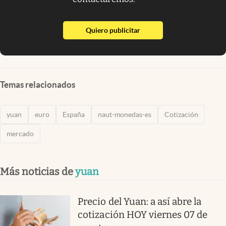
abre en nueva pestaña
Quiero publicitar
Temas relacionados
yuan
euro
España
naut-monedas-es
Cotización
mercado
Más noticias de
yuan
Precio del Yuan: a así abre la
cotización HOY viernes 07 de