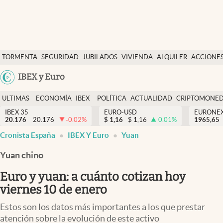
Últimas Noticias
TORMENTA
SEGURIDAD
JUBILADOS
VIVIENDA
ALQUILER
ACCIONE
Economía y finanzas
SOCIAL
Argentina
IBEX y Euro
Política
España
Actualidad
ULTIMAS
ECONOMÍA
IBEX
POLÍTICA
ACTUALIDAD
CRIPTOMONE
México
NOTICIAS
Y
Y
IBEX 35
EURO-USD
EURONE
Criptomonedas
20.176
20.176
-0.02
%
$
1,16
$
1,16
0.01
%
USA
1965,65
FINANZAS
EURO
Cronista España
IBEX Y Euro
Yuan
Colombia
España
Uruguay
Yuan chino
Euro y yuan: a cuánto cotizan hoy
viernes 10 de enero
Estos son los datos más importantes a los que prestar
atención sobre la evolución de este activo