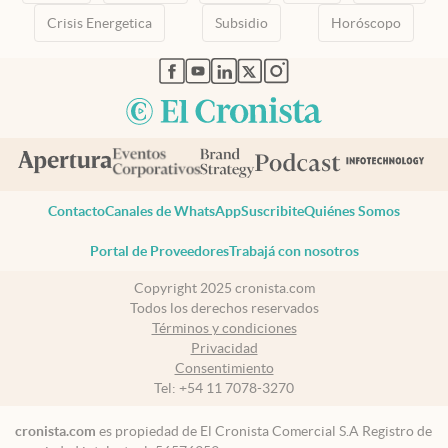
Crisis Energetica
Subsidio
Horóscopo
abre en nueva pestaña
abre en nueva pestaña
abre en nueva pestaña
abre en nueva pestaña
abre en nueva pestaña
Contacto
Canales de WhatsApp
Suscribite
Quiénes Somos
Portal de Proveedores
Trabajá con nosotros
Copyright 2025 cronista.com
Todos los derechos reservados
Términos y condiciones
Privacidad
Consentimiento
Tel:
+54 11 7078-3270
cronista.com
es propiedad de El Cronista Comercial S.A Registro de