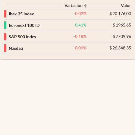
Variación
Valor
-0,02
%
$
20.176,00
Ibex 35 Index
0,41
%
$
1965,65
Euronext 100 ID
-0,18
%
$
7709,96
S&P 500 Index
-0,06
%
$
26.348,35
Nasdaq