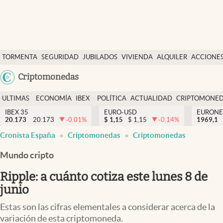
Últimas Noticias
TORMENTA
SEGURIDAD
JUBILADOS
VIVIENDA
ALQUILER
ACCIONE
Economía y finanzas
SOCIAL
Argentina
Criptomonedas
Política
España
Actualidad
ULTIMAS
ECONOMÍA
IBEX
POLÍTICA
ACTUALIDAD
CRIPTOMONE
México
NOTICIAS
Y
Y
IBEX 35
EURO-USD
EURONE
Criptomonedas
20.173
20.173
-0.01
%
$
1,15
$
1,15
-0.14
%
USA
1969,1
FINANZAS
EURO
Cronista España
Criptomonedas
Criptomonedas
Colombia
España
Uruguay
Mundo cripto
Ripple: a cuánto cotiza este lunes 8 de
junio
Estas son las cifras elementales a considerar acerca de la
variación de esta criptomoneda.