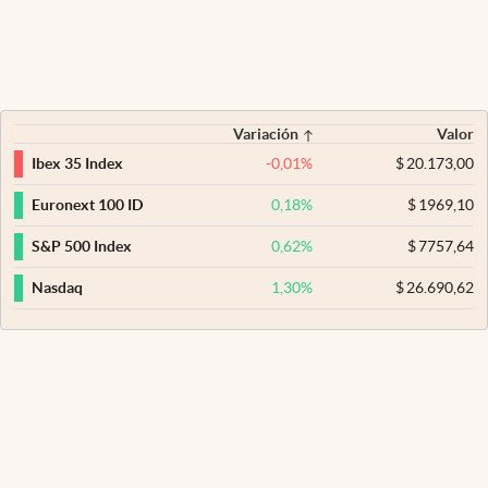
Variación
Valor
-0,01
%
$
20.173,00
Ibex 35 Index
0,18
%
$
1969,10
Euronext 100 ID
0,62
%
$
7757,64
S&P 500 Index
1,30
%
$
26.690,62
Nasdaq