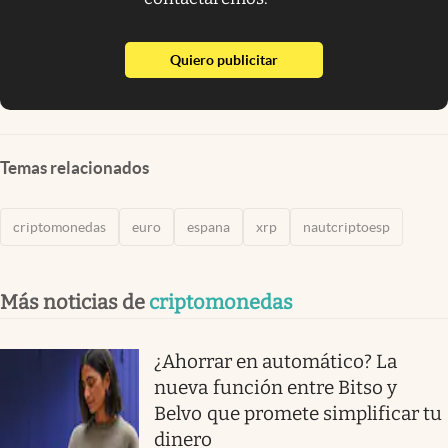
abre en nueva pestaña
Quiero publicitar
Temas relacionados
criptomonedas
euro
espana
xrp
nautcriptoesp
Más noticias de
criptomonedas
¿Ahorrar en automático? La
nueva función entre Bitso y
Belvo que promete simplificar tu
dinero