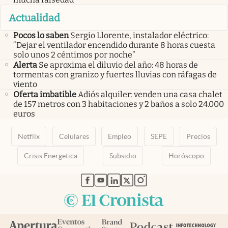
Actualidad
Pocos lo saben
Sergio Llorente, instalador eléctrico:
“Dejar el ventilador encendido durante 8 horas cuesta
solo unos 2 céntimos por noche”
Alerta
Se aproxima el diluvio del año: 48 horas de
tormentas con granizo y fuertes lluvias con ráfagas de
viento
Oferta imbatible
Adiós alquiler: venden una casa chalet
de 157 metros con 3 habitaciones y 2 baños a solo 24.000
euros
Netflix
Celulares
Empleo
SEPE
Precios
Crisis Energetica
Subsidio
Horóscopo
abre en nueva pestaña
abre en nueva pestaña
abre en nueva pestaña
abre en nueva pestaña
abre en nueva pestaña