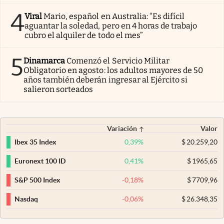
4
Viral
Mario, español en Australia: “Es difícil
aguantar la soledad, pero en 4 horas de trabajo
cubro el alquiler de todo el mes”
5
Dinamarca
Comenzó el Servicio Militar
Obligatorio en agosto: los adultos mayores de 50
años también deberán ingresar al Ejército si
salieron sorteados
Variación
Valor
0,39
%
$
20.259,20
Ibex 35 Index
0,41
%
$
1965,65
Euronext 100 ID
-0,18
%
$
7709,96
S&P 500 Index
-0,06
%
$
26.348,35
Nasdaq