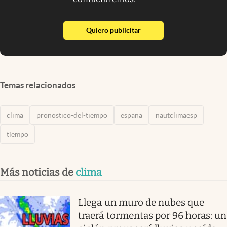
abre en nueva pestaña
Quiero publicitar
Temas relacionados
clima
pronostico-del-tiempo
espana
nautclimaesp
tiempo
Más noticias de
clima
Llega un muro de nubes que
traerá tormentas por 96 horas: un