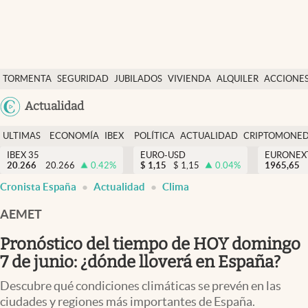
Últimas Noticias
TORMENTA
SEGURIDAD
JUBILADOS
VIVIENDA
ALQUILER
ACCIONE
Economía y finanzas
SOCIAL
Argentina
Actualidad
Política
España
Actualidad
ULTIMAS
ECONOMÍA
IBEX
POLÍTICA
ACTUALIDAD
CRIPTOMONE
México
NOTICIAS
Y
Y
IBEX 35
EURO-USD
EURONEX
Criptomonedas
20.266
20.266
0.42
%
$
1,15
$
1,15
0.04
%
1965,65
USA
FINANZAS
EURO
Cronista España
Actualidad
Clima
Colombia
España
Uruguay
AEMET
Pronóstico del tiempo de HOY domingo
7 de junio: ¿dónde lloverá en España?
Descubre qué condiciones climáticas se prevén en las
ciudades y regiones más importantes de España.