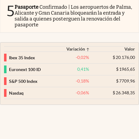
5
Pasaporte
Confirmado | Los aeropuertos de Palma,
Alicante y Gran Canaria bloquearán la entrada y
salida a quienes posterguen la renovación del
pasaporte
Variación
Valor
-0,02
%
$
20.176,00
Ibex 35 Index
0,41
%
$
1965,65
Euronext 100 ID
-0,18
%
$
7709,96
S&P 500 Index
-0,06
%
$
26.348,35
Nasdaq