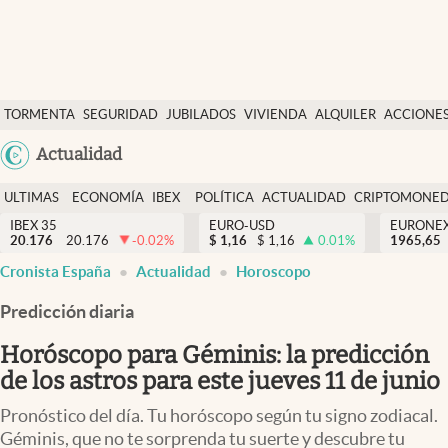
Últimas Noticias
TORMENTA
SEGURIDAD
JUBILADOS
VIVIENDA
ALQUILER
ACCIONE
Economía y finanzas
SOCIAL
Argentina
Actualidad
Política
España
Actualidad
ULTIMAS
ECONOMÍA
IBEX
POLÍTICA
ACTUALIDAD
CRIPTOMONE
México
NOTICIAS
Y
Y
IBEX 35
EURO-USD
EURONE
Criptomonedas
20.176
20.176
-0.02
%
$
1,16
$
1,16
0.01
%
USA
1965,65
FINANZAS
EURO
Cronista España
Actualidad
Horoscopo
Colombia
España
Uruguay
Predicción diaria
Horóscopo para Géminis: la predicción
de los astros para este jueves 11 de junio
Pronóstico del día. Tu horóscopo según tu signo zodiacal.
Géminis, que no te sorprenda tu suerte y descubre tu