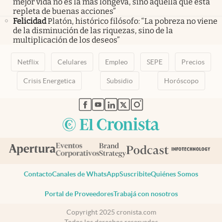
mejor vida no es la más longeva, sino aquella que está
repleta de buenas acciones”
Felicidad
Platón, histórico filósofo: “La pobreza no viene
de la disminución de las riquezas, sino de la
multiplicación de los deseos”
Netflix
Celulares
Empleo
SEPE
Precios
Crisis Energetica
Subsidio
Horóscopo
abre en nueva pestaña
abre en nueva pestaña
abre en nueva pestaña
abre en nueva pestaña
abre en nueva pestaña
Contacto
Canales de WhatsApp
Suscribite
Quiénes Somos
Portal de Proveedores
Trabajá con nosotros
Copyright 2025 cronista.com