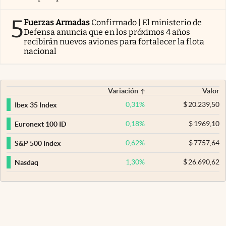
5
Fuerzas Armadas
Confirmado | El ministerio de
Defensa anuncia que en los próximos 4 años
recibirán nuevos aviones para fortalecer la flota
nacional
Variación
Valor
0,31
%
$
20.239,50
Ibex 35 Index
0,18
%
$
1969,10
Euronext 100 ID
0,62
%
$
7757,64
S&P 500 Index
1,30
%
$
26.690,62
Nasdaq