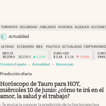
Últimas Noticias
TORMENTA
SEGURIDAD
JUBILADOS
VIVIENDA
ALQUILER
ACCIONE
Economía y finanzas
SOCIAL
Argentina
Actualidad
Política
España
Actualidad
ULTIMAS
ECONOMÍA
IBEX
POLÍTICA
ACTUALIDAD
CRIPTOMONE
México
NOTICIAS
Y
Y
IBEX 35
EURO-USD
EURO
Criptomonedas
20.239,5
20.239,5
0.31
%
$
1,16
$
1,16
-0.06
%
USA
1969,
FINANZAS
EURO
Cronista España
Actualidad
Horoscopo
Colombia
España
Uruguay
Predicción diaria
Horóscopo de Tauro para HOY,
miércoles 10 de junio: ¿cómo te irá en el
amor, la salud y el trabajo?
¿Te gustaría conocer la predicción de tu horóscopo hoy