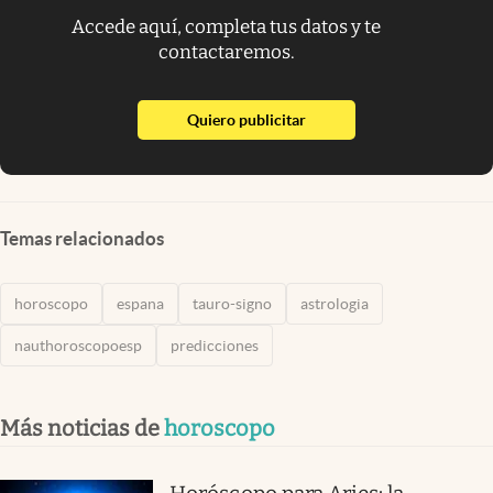
Accede aquí, completa tus datos y te
contactaremos.
abre en nueva pestaña
Quiero publicitar
Temas relacionados
horoscopo
espana
tauro-signo
astrologia
nauthoroscopoesp
predicciones
Más noticias de
horoscopo