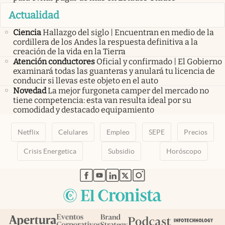
Actualidad
Ciencia
Hallazgo del siglo | Encuentran en medio de la
cordillera de los Andes la respuesta definitiva a la
creación de la vida en la Tierra
Atención conductores
Oficial y confirmado | El Gobierno
examinará todas las guanteras y anulará tu licencia de
conducir si llevas este objeto en el auto
Novedad
La mejor furgoneta camper del mercado no
tiene competencia: esta van resulta ideal por su
comodidad y destacado equipamiento
Netflix
Celulares
Empleo
SEPE
Precios
Crisis Energetica
Subsidio
Horóscopo
abre en nueva pestaña
abre en nueva pestaña
abre en nueva pestaña
abre en nueva pestaña
abre en nueva pestaña