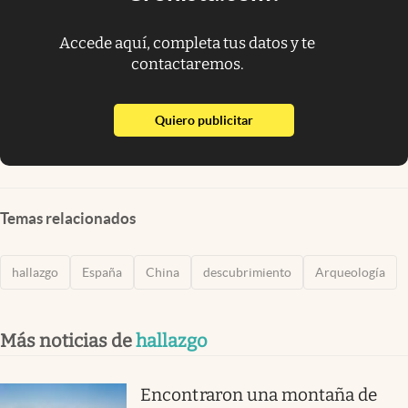
Accede aquí, completa tus datos y te
contactaremos.
abre en nueva pestaña
Quiero publicitar
Temas relacionados
hallazgo
España
China
descubrimiento
Arqueología
Más noticias de
hallazgo
Encontraron una montaña de