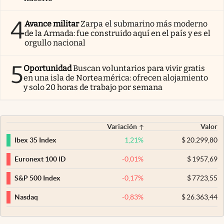
4
Avance militar
Zarpa el submarino más moderno
de la Armada: fue construido aquí en el país y es el
orgullo nacional
5
Oportunidad
Buscan voluntarios para vivir gratis
en una isla de Norteamérica: ofrecen alojamiento
y solo 20 horas de trabajo por semana
Variación
Valor
1,21
%
$
20.299,80
Ibex 35 Index
-0,01
%
$
1957,69
Euronext 100 ID
-0,17
%
$
7723,55
S&P 500 Index
-0,83
%
$
26.363,44
Nasdaq