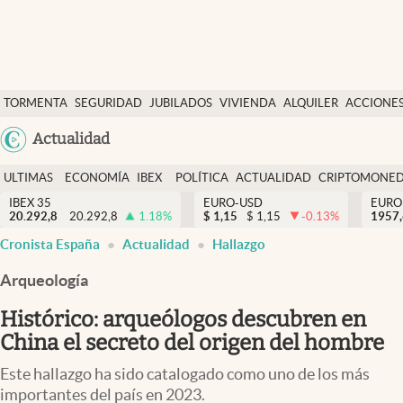
Últimas Noticias
TORMENTA
SEGURIDAD
JUBILADOS
VIVIENDA
ALQUILER
ACCIONE
Economía y finanzas
SOCIAL
Argentina
Actualidad
Política
España
Actualidad
ULTIMAS
ECONOMÍA
IBEX
POLÍTICA
ACTUALIDAD
CRIPTOMONE
México
NOTICIAS
Y
Y
IBEX 35
EURO-USD
EURO
Criptomonedas
20.292,8
20.292,8
1.18
%
$
1,15
$
1,15
-0.13
%
USA
1957
FINANZAS
EURO
Cronista España
Actualidad
Hallazgo
Colombia
España
Uruguay
Arqueología
Histórico: arqueólogos descubren en
China el secreto del origen del hombre
Este hallazgo ha sido catalogado como uno de los más
importantes del país en 2023.