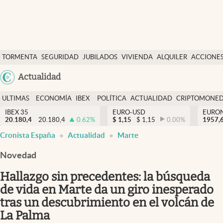
Últimas Noticias
TORMENTA
SEGURIDAD
JUBILADOS
VIVIENDA
ALQUILER
ACCIONE
Economía y finanzas
SOCIAL
Argentina
Actualidad
Política
España
Actualidad
ULTIMAS
ECONOMÍA
IBEX
POLÍTICA
ACTUALIDAD
CRIPTOMONE
México
NOTICIAS
Y
Y
IBEX 35
EURO-USD
EURO
Criptomonedas
20.180,4
20.180,4
0.62
%
$
1,15
$
1,15
0.00
%
USA
1957,
FINANZAS
EURO
Cronista España
Actualidad
Marte
Colombia
España
Uruguay
Novedad
Hallazgo sin precedentes: la búsqueda
de vida en Marte da un giro inesperado
tras un descubrimiento en el volcán de
La Palma