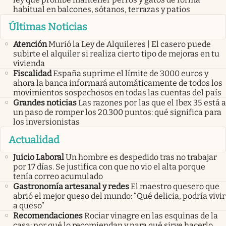
habitual en balcones, sótanos, terrazas y patios
Últimas Noticias
Atención
Murió la Ley de Alquileres | El casero puede
subirte el alquiler si realiza cierto tipo de mejoras en tu
vivienda
Fiscalidad
España suprime el límite de 3000 euros y
ahora la banca informará automáticamente de todos los
movimientos sospechosos en todas las cuentas del país
Grandes noticias
Las razones por las que el Ibex 35 está a
un paso de romper los 20.300 puntos: qué significa para
los inversionistas
Actualidad
Juicio Laboral
Un hombre es despedido tras no trabajar
por 17 días. Se justifica con que no vio el alta porque
tenía correo acumulado
Gastronomía artesanal y redes
El maestro quesero que
abrió el mejor queso del mundo: “Qué delicia, podría vivir
a queso”
Recomendaciones
Rociar vinagre en las esquinas de la
casa: por qué lo recomiendan y para qué sirve hacerlo