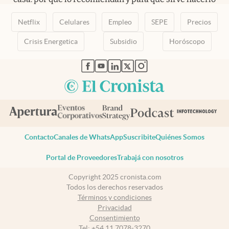
Netflix
Celulares
Empleo
SEPE
Precios
Crisis Energetica
Subsidio
Horóscopo
abre en nueva pestaña
abre en nueva pestaña
abre en nueva pestaña
abre en nueva pestaña
abre en nueva pestaña
Contacto
Canales de WhatsApp
Suscribite
Quiénes Somos
Portal de Proveedores
Trabajá con nosotros
Copyright 2025 cronista.com
Todos los derechos reservados
Términos y condiciones
Privacidad
Consentimiento
Tel:
+54 11 7078-3270