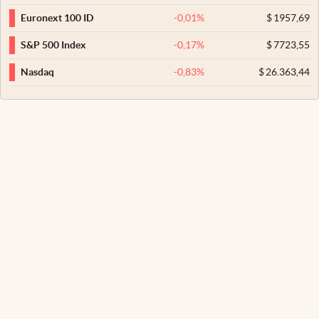
-0,01
%
$
1957,69
Euronext 100 ID
-0,17
%
$
7723,55
S&P 500 Index
-0,83
%
$
26.363,44
Nasdaq