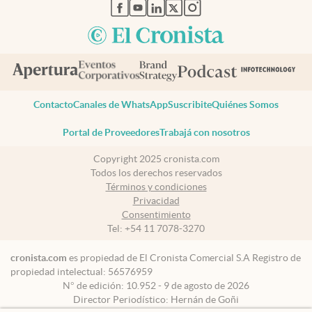
abre en nueva pestaña
abre en nueva pestaña
abre en nueva pestaña
abre en nueva pestaña
abre en nueva pestaña
Contacto
Canales de WhatsApp
Suscribite
Quiénes Somos
Portal de Proveedores
Trabajá con nosotros
Copyright 2025 cronista.com
Todos los derechos reservados
Términos y condiciones
Privacidad
Consentimiento
Tel:
+54 11 7078-3270
cronista.com
es propiedad de El Cronista Comercial S.A Registro de
propiedad intelectual: 56576959
N° de edición: 10.952 - 9 de agosto de 2026
Director Periodístico: Hernán de Goñi