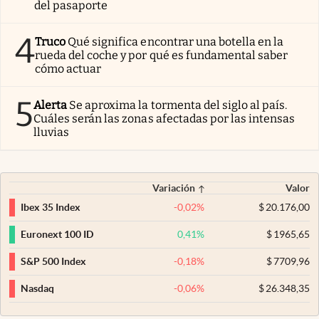
del pasaporte
4
Truco
Qué significa encontrar una botella en la
rueda del coche y por qué es fundamental saber
cómo actuar
5
Alerta
Se aproxima la tormenta del siglo al país.
Cuáles serán las zonas afectadas por las intensas
lluvias
Variación
Valor
-0,02
%
$
20.176,00
Ibex 35 Index
0,41
%
$
1965,65
Euronext 100 ID
-0,18
%
$
7709,96
S&P 500 Index
-0,06
%
$
26.348,35
Nasdaq