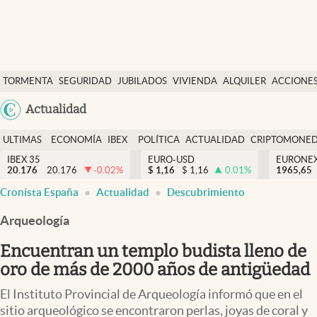
Últimas Noticias
TORMENTA
SEGURIDAD
JUBILADOS
VIVIENDA
ALQUILER
ACCIONE
Economía y finanzas
SOCIAL
Argentina
Actualidad
Política
España
Actualidad
ULTIMAS
ECONOMÍA
IBEX
POLÍTICA
ACTUALIDAD
CRIPTOMONE
México
NOTICIAS
Y
Y
IBEX 35
EURO-USD
EURONE
Criptomonedas
20.176
20.176
-0.02
%
$
1,16
$
1,16
0.01
%
USA
1965,65
FINANZAS
EURO
Cronista España
Actualidad
Descubrimiento
Colombia
España
Uruguay
Arqueología
Encuentran un templo budista lleno de
oro de más de 2000 años de antigüedad
El Instituto Provincial de Arqueología informó que en el
sitio arqueológico se encontraron perlas, joyas de coral y