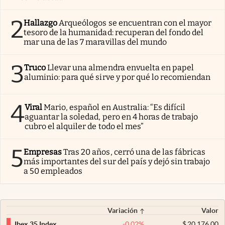
2
Hallazgo
Arqueólogos se encuentran con el mayor
tesoro de la humanidad: recuperan del fondo del
mar una de las 7 maravillas del mundo
3
Truco
Llevar una almendra envuelta en papel
aluminio: para qué sirve y por qué lo recomiendan
4
Viral
Mario, español en Australia: “Es difícil
aguantar la soledad, pero en 4 horas de trabajo
cubro el alquiler de todo el mes”
5
Empresas
Tras 20 años, cerró una de las fábricas
más importantes del sur del país y dejó sin trabajo
a 50 empleados
Variación
Valor
-0,02
%
$
20.176,00
Ibex 35 Index