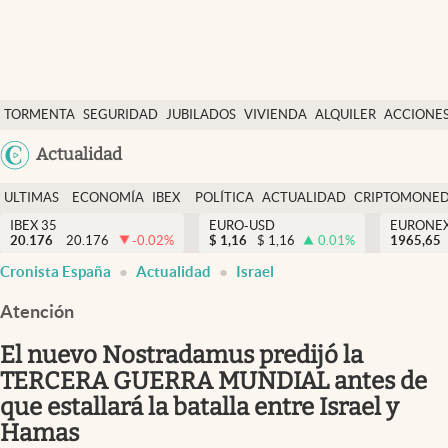
Últimas Noticias
TORMENTA
SEGURIDAD
JUBILADOS
VIVIENDA
ALQUILER
ACCIONE
Economía y finanzas
SOCIAL
Argentina
Actualidad
Política
España
Actualidad
ULTIMAS
ECONOMÍA
IBEX
POLÍTICA
ACTUALIDAD
CRIPTOMONE
México
NOTICIAS
Y
Y
IBEX 35
EURO-USD
EURONE
Criptomonedas
20.176
20.176
-0.02
%
$
1,16
$
1,16
0.01
%
USA
1965,65
FINANZAS
EURO
Cronista España
Actualidad
Israel
Colombia
España
Uruguay
Atención
El nuevo Nostradamus predijó la
TERCERA GUERRA MUNDIAL antes de
que estallará la batalla entre Israel y
Hamas