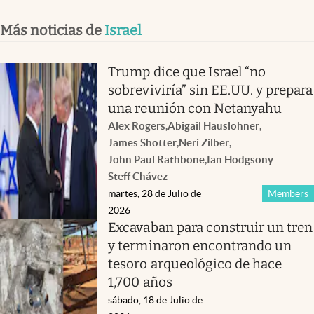
Más noticias de
Israel
Trump dice que Israel “no
sobreviviría” sin EE.UU. y prepara
una reunión con Netanyahu
Alex Rogers
,
Abigail Hauslohner
,
James Shotter
,
Neri Zilber
,
John Paul Rathbone
,
Ian Hodgson
y
Steff Chávez
martes, 28 de Julio de
Members
2026
Excavaban para construir un tren
y terminaron encontrando un
tesoro arqueológico de hace
1,700 años
sábado, 18 de Julio de