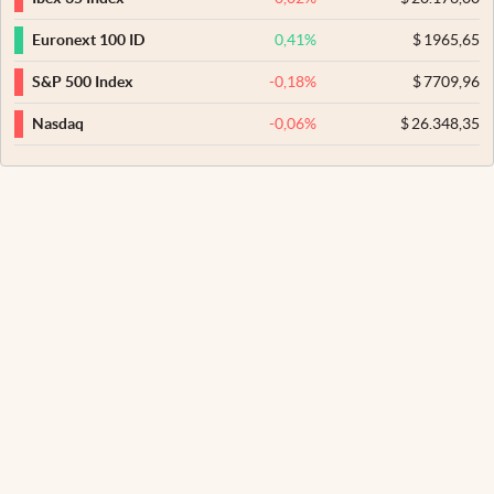
0,41
%
$
1965,65
Euronext 100 ID
-0,18
%
$
7709,96
S&P 500 Index
-0,06
%
$
26.348,35
Nasdaq