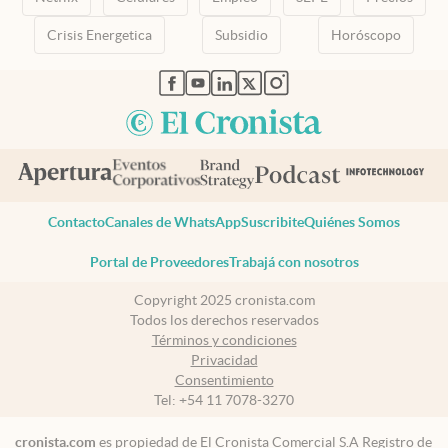
Crisis Energetica
Subsidio
Horóscopo
abre en nueva pestaña
abre en nueva pestaña
abre en nueva pestaña
abre en nueva pestaña
abre en nueva pestaña
Contacto
Canales de WhatsApp
Suscribite
Quiénes Somos
Portal de Proveedores
Trabajá con nosotros
Copyright 2025 cronista.com
Todos los derechos reservados
Términos y condiciones
Privacidad
Consentimiento
Tel:
+54 11 7078-3270
cronista.com
es propiedad de El Cronista Comercial S.A Registro de