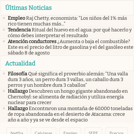
Últimas Noticias
Empleo
Raj Chetty, economista: “Los niños del 1% más
rico tienen muchas más...”
Tendencia
Ritual del huevo en el agua: por qué hacerlo y
cómo debes interpretar el resultado
Atención conductores
¿Aumenta o baja el combustible?
Este es el precio del litro de gasolina y el del gasóleo este
sábado 8 de agosto
Actualidad
Filosofía
Qué significa el proverbio alemán: “Una valla
dura 3 años, un perro dura 3 vallas, un caballo dura 3
perros y un hombre dura 3 caballos”
Hallazgo
Descubren un hongo gigante abandonado en
Chernobyl: se alimenta de radiación y utiliza energía
nuclear para crecer
Hallazgo
Encontraron una montaña de 60.000 toneladas
de ropa abandonada en el desierto de Atacama: crece
año a año y ya se ve desde el espacio
Netflix
Celulares
Empleo
SEPE
Precios