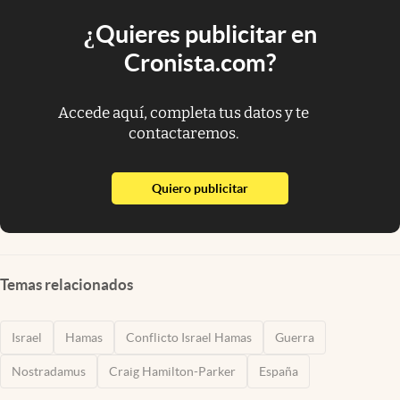
¿Quieres publicitar en
Cronista.com?
Accede aquí, completa tus datos y te
contactaremos.
abre en nueva pestaña
Quiero publicitar
Temas relacionados
Israel
Hamas
Conflicto Israel Hamas
Guerra
Nostradamus
Craig Hamilton-Parker
España