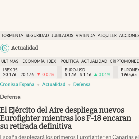
Últimas Noticias
TORMENTA
SEGURIDAD
JUBILADOS
VIVIENDA
ALQUILER
ACCIONE
Economía y finanzas
SOCIAL
Argentina
Actualidad
Política
España
Actualidad
ULTIMAS
ECONOMÍA
IBEX
POLÍTICA
ACTUALIDAD
CRIPTOMONE
México
NOTICIAS
Y
Y
IBEX 35
EURO-USD
EURONE
Criptomonedas
20.176
20.176
-0.02
%
$
1,16
$
1,16
0.01
%
USA
1965,65
FINANZAS
EURO
Cronista España
Actualidad
Defensa
Colombia
España
Uruguay
Defensa
El Ejército del Aire despliega nuevos
Eurofighter mientras los F-18 encaran
su retirada definitiva
España desplegará los primeros Eurofighter en Canarias el