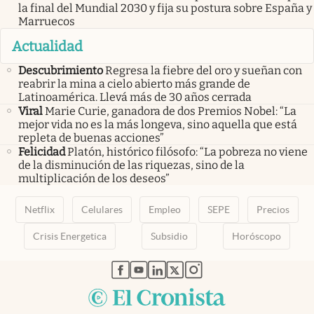
la final del Mundial 2030 y fija su postura sobre España y
Marruecos
Actualidad
Descubrimiento
Regresa la fiebre del oro y sueñan con
reabrir la mina a cielo abierto más grande de
Latinoamérica. Llevá más de 30 años cerrada
Viral
Marie Curie, ganadora de dos Premios Nobel: “La
mejor vida no es la más longeva, sino aquella que está
repleta de buenas acciones”
Felicidad
Platón, histórico filósofo: “La pobreza no viene
de la disminución de las riquezas, sino de la
multiplicación de los deseos”
Netflix
Celulares
Empleo
SEPE
Precios
Crisis Energetica
Subsidio
Horóscopo
abre en nueva pestaña
abre en nueva pestaña
abre en nueva pestaña
abre en nueva pestaña
abre en nueva pestaña