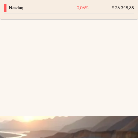
-0,06
%
$
26.348,35
Nasdaq