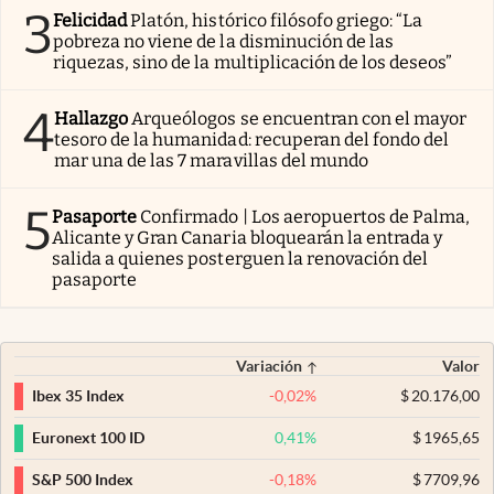
3
Felicidad
Platón, histórico filósofo griego: “La
pobreza no viene de la disminución de las
riquezas, sino de la multiplicación de los deseos”
4
Hallazgo
Arqueólogos se encuentran con el mayor
tesoro de la humanidad: recuperan del fondo del
mar una de las 7 maravillas del mundo
5
Pasaporte
Confirmado | Los aeropuertos de Palma,
Alicante y Gran Canaria bloquearán la entrada y
salida a quienes posterguen la renovación del
pasaporte
Variación
Valor
-0,02
%
$
20.176,00
Ibex 35 Index
0,41
%
$
1965,65
Euronext 100 ID
-0,18
%
$
7709,96
S&P 500 Index