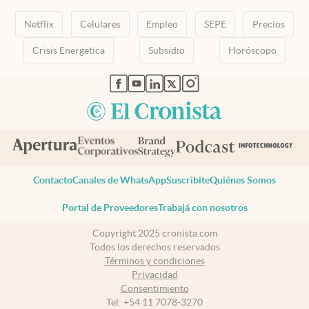
Netflix
Celulares
Empleo
SEPE
Precios
Crisis Energetica
Subsidio
Horóscopo
abre en nueva pestaña
abre en nueva pestaña
abre en nueva pestaña
abre en nueva pestaña
abre en nueva pestaña
Contacto
Canales de WhatsApp
Suscribite
Quiénes Somos
Portal de Proveedores
Trabajá con nosotros
Copyright 2025 cronista.com
Todos los derechos reservados
Términos y condiciones
Privacidad
Consentimiento
Tel:
+54 11 7078-3270