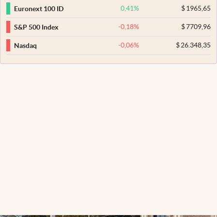
0,41
%
$
1965,65
Euronext 100 ID
-0,18
%
$
7709,96
S&P 500 Index
-0,06
%
$
26.348,35
Nasdaq