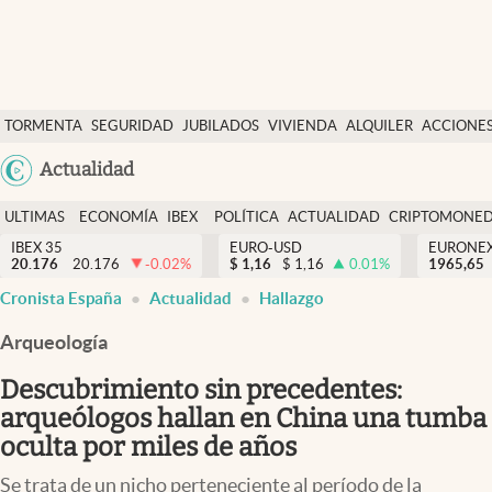
Últimas Noticias
TORMENTA
SEGURIDAD
JUBILADOS
VIVIENDA
ALQUILER
ACCIONE
Economía y finanzas
SOCIAL
Argentina
Actualidad
Política
España
Actualidad
ULTIMAS
ECONOMÍA
IBEX
POLÍTICA
ACTUALIDAD
CRIPTOMONE
México
NOTICIAS
Y
Y
IBEX 35
EURO-USD
EURONE
Criptomonedas
20.176
20.176
-0.02
%
$
1,16
$
1,16
0.01
%
USA
1965,65
FINANZAS
EURO
abre en nueva pestaña
abre en nueva pestaña
abre en nueva pestaña
Cronista España
Actualidad
Hallazgo
Colombia
España
Uruguay
Arqueología
Descubrimiento sin precedentes:
arqueólogos hallan en China una tumba
oculta por miles de años
Se trata de un nicho perteneciente al período de la