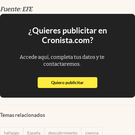
Fuente: EFE
¿Quieres publicitar en
Cronista.com?
Accede aquí, completa tus datos y te
contactaremos.
abre en nueva pestaña
Quiero publicitar
Temas relacionados
hallazgo
España
descubrimiento
ciencia