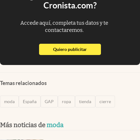
Cronista.com?
Accede aquí, completa tus datos y te
contactaremos.
abre en nueva pestaña
Quiero publicitar
Temas relacionados
moda
España
GAP
ropa
tienda
cierre
Más noticias de
moda