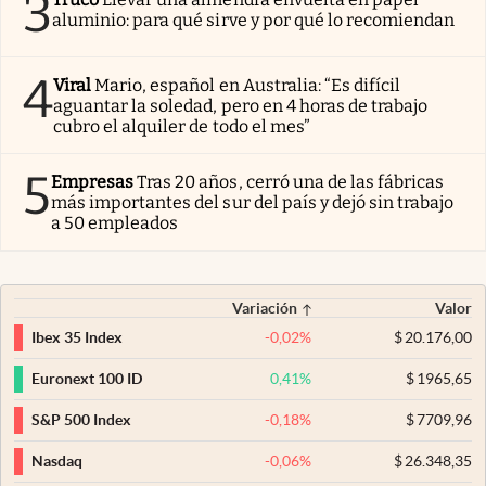
3
aluminio: para qué sirve y por qué lo recomiendan
4
Viral
Mario, español en Australia: “Es difícil
aguantar la soledad, pero en 4 horas de trabajo
cubro el alquiler de todo el mes”
5
Empresas
Tras 20 años, cerró una de las fábricas
más importantes del sur del país y dejó sin trabajo
a 50 empleados
Variación
Valor
-0,02
%
$
20.176,00
Ibex 35 Index
0,41
%
$
1965,65
Euronext 100 ID
-0,18
%
$
7709,96
S&P 500 Index
-0,06
%
$
26.348,35
Nasdaq