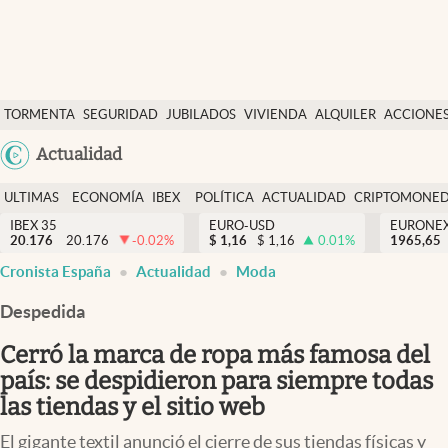
Últimas Noticias
TORMENTA
SEGURIDAD
JUBILADOS
VIVIENDA
ALQUILER
ACCIONE
Economía y finanzas
SOCIAL
Argentina
Actualidad
Política
España
Actualidad
ULTIMAS
ECONOMÍA
IBEX
POLÍTICA
ACTUALIDAD
CRIPTOMONE
México
NOTICIAS
Y
Y
IBEX 35
EURO-USD
EURONE
Criptomonedas
20.176
20.176
-0.02
%
$
1,16
$
1,16
0.01
%
USA
1965,65
FINANZAS
EURO
Cronista España
Actualidad
Moda
Colombia
España
Uruguay
Despedida
Cerró la marca de ropa más famosa del
país: se despidieron para siempre todas
las tiendas y el sitio web
El gigante textil anunció el cierre de sus tiendas físicas y