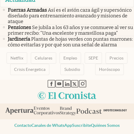
Fuerzas Armadas
Así es el avión caza ágil y supersónico
diseñado para entrenamiento avanzado y misiones de
ataque
Pensiones
Se jubila a los 63 años y se conmueve al ver su
primer recibo: “Una excelente y maravillosa paga”
Jardinería
Plantas de hojas verdes con puntas marrones:
cómo evitarlas y por qué son una señal de alarma
Netflix
Celulares
Empleo
SEPE
Precios
Crisis Energetica
Subsidio
Horóscopo
abre en nueva pestaña
abre en nueva pestaña
abre en nueva pestaña
abre en nueva pestaña
abre en nueva pestaña
Contacto
Canales de WhatsApp
Suscribite
Quiénes Somos