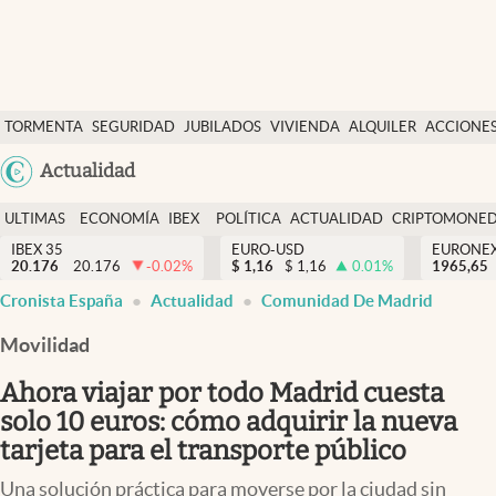
Últimas Noticias
TORMENTA
SEGURIDAD
JUBILADOS
VIVIENDA
ALQUILER
ACCIONE
Economía y finanzas
SOCIAL
Argentina
Actualidad
Política
España
Actualidad
ULTIMAS
ECONOMÍA
IBEX
POLÍTICA
ACTUALIDAD
CRIPTOMONE
México
NOTICIAS
Y
Y
IBEX 35
EURO-USD
EURONE
Criptomonedas
20.176
20.176
-0.02
%
$
1,16
$
1,16
0.01
%
USA
1965,65
FINANZAS
EURO
Cronista España
Actualidad
Comunidad De Madrid
Colombia
España
Uruguay
Movilidad
Ahora viajar por todo Madrid cuesta
solo 10 euros: cómo adquirir la nueva
tarjeta para el transporte público
Una solución práctica para moverse por la ciudad sin