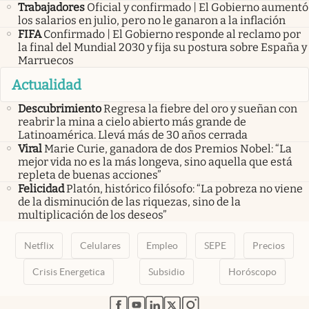
Trabajadores
Oficial y confirmado | El Gobierno aumentó
los salarios en julio, pero no le ganaron a la inflación
FIFA
Confirmado | El Gobierno responde al reclamo por
la final del Mundial 2030 y fija su postura sobre España y
Marruecos
Actualidad
Descubrimiento
Regresa la fiebre del oro y sueñan con
reabrir la mina a cielo abierto más grande de
Latinoamérica. Llevá más de 30 años cerrada
Viral
Marie Curie, ganadora de dos Premios Nobel: “La
mejor vida no es la más longeva, sino aquella que está
repleta de buenas acciones”
Felicidad
Platón, histórico filósofo: “La pobreza no viene
de la disminución de las riquezas, sino de la
multiplicación de los deseos”
Netflix
Celulares
Empleo
SEPE
Precios
Crisis Energetica
Subsidio
Horóscopo
abre en nueva pestaña
abre en nueva pestaña
abre en nueva pestaña
abre en nueva pestaña
abre en nueva pestaña