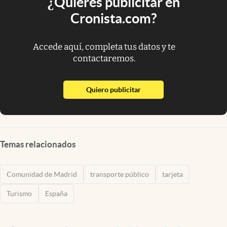
¿Quieres publicitar en
Cronista.com?
Accede aquí, completa tus datos y te
contactaremos.
abre en nueva pestaña
Quiero publicitar
Temas relacionados
Comunidad de Madrid
transporte público
tarjeta
Turismo
España