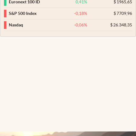
0,41
%
$
1965,65
Euronext 100 ID
-0,18
%
$
7709,96
S&P 500 Index
-0,06
%
$
26.348,35
Nasdaq