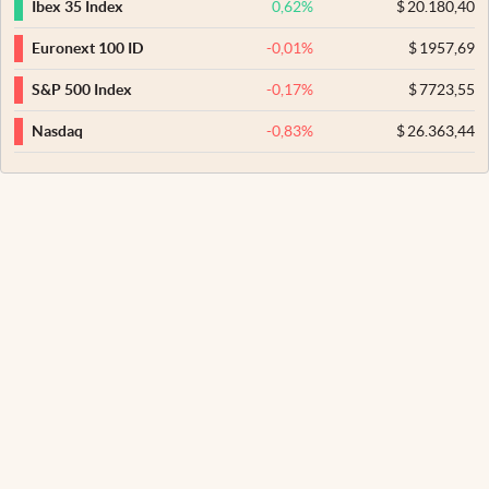
0,62
%
$
20.180,40
Ibex 35 Index
-0,01
%
$
1957,69
Euronext 100 ID
-0,17
%
$
7723,55
S&P 500 Index
-0,83
%
$
26.363,44
Nasdaq