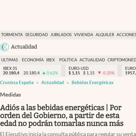
Últimas Noticias
TORMENTA
SEGURIDAD
JUBILADOS
VIVIENDA
ALQUILER
ACCIONE
Economía y finanzas
SOCIAL
Argentina
Actualidad
Política
España
Actualidad
ULTIMAS
ECONOMÍA
IBEX
POLÍTICA
ACTUALIDAD
CRIPTOMONE
México
NOTICIAS
Y
Y
IBEX 35
EURO-USD
EURO
Criptomonedas
20.180,4
20.180,4
0.62
%
$
1,15
$
1,15
-0.20
%
USA
1957
FINANZAS
EURO
Cronista España
Actualidad
Bebidas Energéticas
Colombia
España
Uruguay
Medidas
Adiós a las bebidas energéticas | Por
orden del Gobierno, a partir de esta
edad no podrán tomarlas nunca más
El Ejecutivo inicia la consulta pública para regular su venta