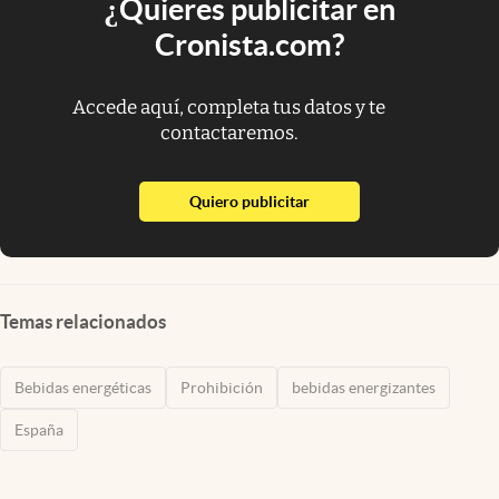
¿Quieres publicitar en
Cronista.com?
Accede aquí, completa tus datos y te
contactaremos.
abre en nueva pestaña
Quiero publicitar
Temas relacionados
Bebidas energéticas
Prohibición
bebidas energizantes
España