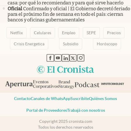
casa: por qué lo recomiendan y para qué sirve hacerlo
Oficial
Confirmado y oficial | El Gobierno decretó feriado
para el próximo fin de semana en todo el país: cierran
bancos y oficinas gubernamentales
Netflix
Celulares
Empleo
SEPE
Precios
Crisis Energetica
Subsidio
Horóscopo
abre en nueva pestaña
abre en nueva pestaña
abre en nueva pestaña
abre en nueva pestaña
abre en nueva pestaña
Contacto
Canales de WhatsApp
Suscribite
Quiénes Somos
Portal de Proveedores
Trabajá con nosotros
Copyright 2025 cronista.com
Todos los derechos reservados