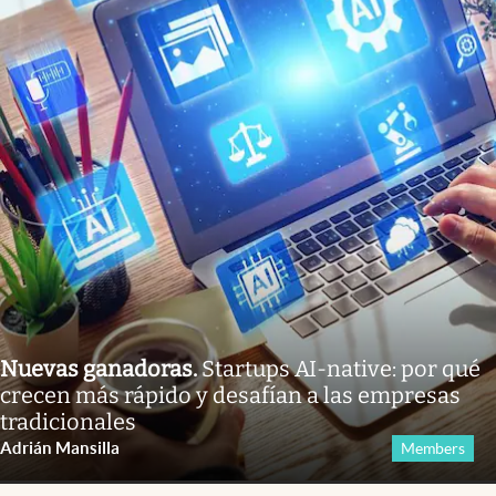
Nuevas ganadoras
.
Startups AI-native: por qué
crecen más rápido y desafían a las empresas
tradicionales
Adrián Mansilla
Members