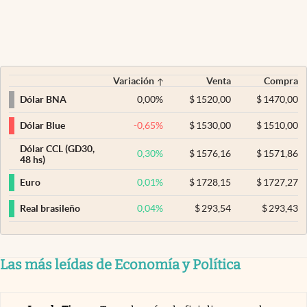
Variación
Venta
Compra
0,00
%
$
1520,00
$
1470,00
Dólar BNA
-0,65
%
$
1530,00
$
1510,00
Dólar Blue
Dólar CCL (GD30,
0,30
%
$
1576,16
$
1571,86
48 hs)
0,01
%
$
1728,15
$
1727,27
Euro
0,04
%
$
293,54
$
293,43
Real brasileño
Las más leídas de Economía y Política