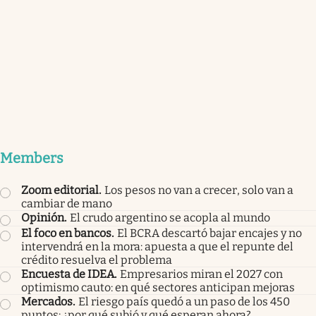
Members
Zoom editorial
.
Los pesos no van a crecer, solo van a
cambiar de mano
Opinión
.
El crudo argentino se acopla al mundo
El foco en bancos
.
El BCRA descartó bajar encajes y no
intervendrá en la mora: apuesta a que el repunte del
crédito resuelva el problema
Encuesta de IDEA
.
Empresarios miran el 2027 con
optimismo cauto: en qué sectores anticipan mejoras
Mercados
.
El riesgo país quedó a un paso de los 450
puntos: ¿por qué subió y qué esperan ahora?