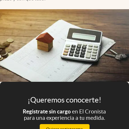
Infotechnology
Clase
Clima
Mundial 2026
Eventos Corporativos
El Cronista Studio
Mediakit
abre en nueva pestaña
Argentina
¡Queremos conocerte!
Registrate sin cargo
en El Cronista
para una experiencia a tu medida.