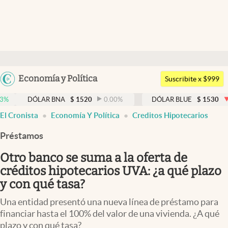
Últimas noticias
Dólar
Argentina
Economía y Política
Members
Suscribite x $999
España
Economía y Política
ÓLAR BNA
$
1520
0.00
%
DÓLAR BLUE
$
1530
-0.65
%
México
El Cronista
Economía Y Política
Creditos Hipotecarios
Finanzas y Mercados
USA
Préstamos
Mercados Online
Colombia
Uruguay
Otro banco se suma a la oferta de
Negocios
créditos hipotecarios UVA: ¿a qué plazo
Columnistas
y con qué tasa?
Otras secciones
Una entidad presentó una nueva línea de préstamo para
financiar hasta el 100% del valor de una vivienda. ¿A qué
Apertura
plazo y con qué tasa?