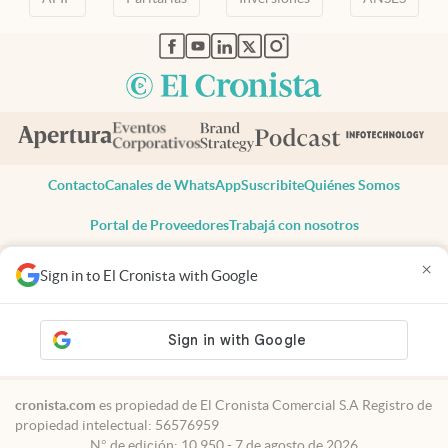
abre en nueva pestaña
abre en nueva pestaña
abre en nueva pestaña
abre en nueva pestaña
abre en nueva pestaña
Contacto
Canales de WhatsApp
Suscribite
Quiénes Somos
Portal de Proveedores
Trabajá con nosotros
Copyright 2025 cronista.com
×
Sign in to El Cronista with Google
Todos los derechos reservados
Términos y condiciones
Privacidad
Consentimiento
Tel:
+54 11 7078-3270
cronista.com
es propiedad de El Cronista Comercial S.A Registro de
propiedad intelectual: 56576959
N° de edición: 10.950 - 7 de agosto de 2026