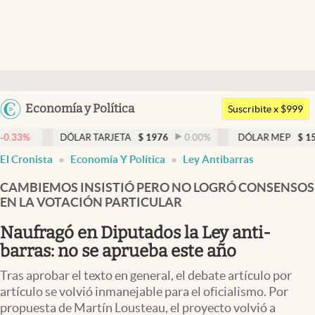
Últimas noticias
Dólar
Argentina
Economía y Política
Members
Suscribite x $999
España
Economía y Política
ÓLAR TARJETA
$
1976
0.00
%
DÓLAR MEP
$
1526,03
0.43
%
México
El Cronista
Economía Y Política
Ley Antibarras
Finanzas y Mercados
USA
CAMBIEMOS INSISTIÓ PERO NO LOGRÓ CONSENSOS
Mercados Online
Colombia
EN LA VOTACIÓN PARTICULAR
Uruguay
Negocios
Naufragó en Diputados la Ley anti-
Columnistas
barras: no se aprueba este año
Otras secciones
Tras aprobar el texto en general, el debate artículo por
artículo se volvió inmanejable para el oficialismo. Por
Apertura
propuesta de Martín Lousteau, el proyecto volvió a