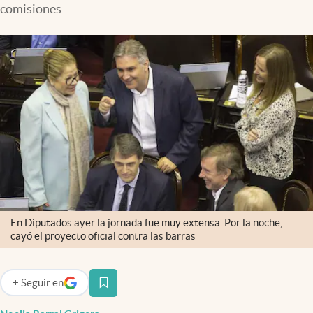
comisiones
Infotechnology
Clase
Clima
Mundial 2026
Eventos Corporativos
El Cronista Studio
Mediakit
abre en nueva pestaña
Argentina
En Diputados ayer la jornada fue muy extensa. Por la noche,
cayó el proyecto oficial contra las barras
+
Seguir
en
abre en nueva pestaña