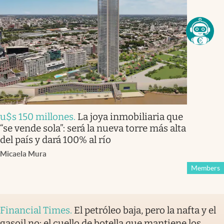
u$s 150 millones
.
La joya inmobiliaria que
“se vende sola”: será la nueva torre más alta
del país y dará 100% al río
Micaela Mura
Members
Financial Times
.
El petróleo baja, pero la nafta y el
gasoil no: el cuello de botella que mantiene los