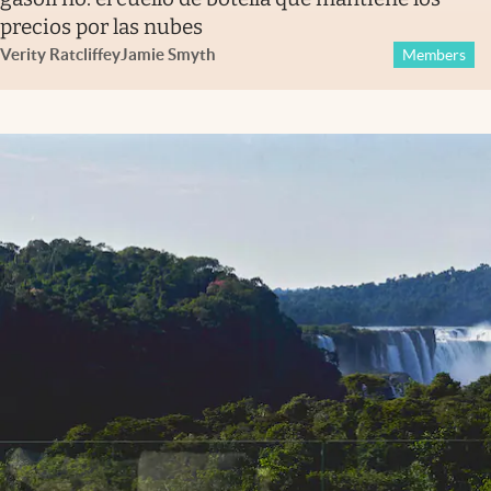
precios por las nubes
Verity Ratcliffe
y
Jamie Smyth
Members