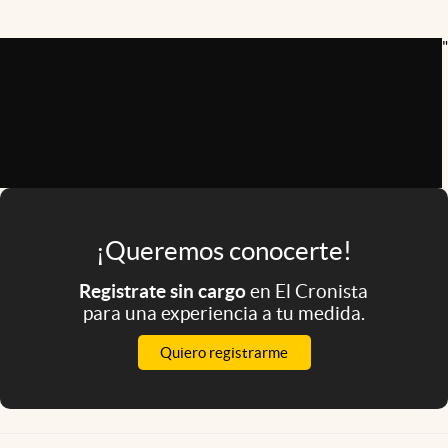
Infotechnology
"
Clase
Clima
Mundial 2026
Eventos Corporativos
El Cronista Studio
Mediakit
¡Queremos conocerte!
abre en nueva pestaña
Registrate sin cargo
en El Cronista
Argentina
para una experiencia a tu medida.
Quiero registrarme