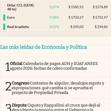
Dólar CCL (GD30,
0,87
%
$
1585,52
$
1576,89
48 hs)
0,08
%
$
1733,27
$
1731,97
Euro
0,05
%
$
295,03
$
294,82
Real brasileño
Las más leídas de Economía y Política
1
Oficial
Calendario de pagos AUH y SUAF ANSES
agosto 2026: fechas de cobro confirmadas
2
Congreso
Contratos de alquiler, desalojos exprés y
expropiaciones: qué cambia si se aprueba el
proyecto de Propiedad Privada
3
Disputa
Caputo y Rappallini: el cruce que dejó al
descubierto la tensión entre el Gobierno y la