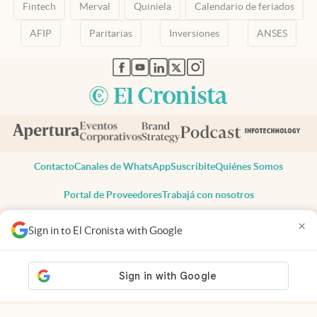
Fintech
Merval
Quiniela
Calendario de feriados
AFIP
Paritarias
Inversiones
ANSES
abre en nueva pestaña
abre en nueva pestaña
abre en nueva pestaña
abre en nueva pestaña
abre en nueva pestaña
Contacto
Canales de WhatsApp
Suscribite
Quiénes Somos
Portal de Proveedores
Trabajá con nosotros
Copyright 2025 cronista.com
×
Sign in to El Cronista with Google
Todos los derechos reservados
Términos y condiciones
Privacidad
Consentimiento
Tel:
+54 11 7078-3270