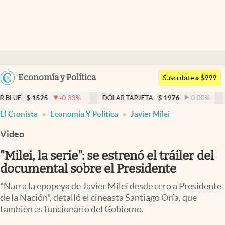
Últimas noticias
Dólar
Argentina
Economía y Política
Members
Suscribite x $999
España
Economía y Política
1525
-0.33
%
DÓLAR TARJETA
$
1976
0.00
%
DÓLAR 
México
El Cronista
Economía Y Política
Javier Milei
Finanzas y Mercados
USA
Video
Mercados Online
Colombia
Uruguay
"Milei, la serie": se estrenó el tráiler del
Negocios
documental sobre el Presidente
Columnistas
"Narra la epopeya de Javier Milei desde cero a Presidente
Otras secciones
de la Nación", detalló el cineasta Santiago Oría, que
también es funcionario del Gobierno.
Apertura