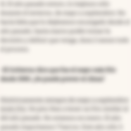
Si. El año pasado estuvo, lo trajimos sólo
durante el invierno, de mayo a septiembre. No
hacía falta que lo dejáramos encargado desde el
año pasado, hasta marzo podés tomar la
decisión y definir que venga, dura 2 meses todo
el proceso.
-El Gobierno dice que fue el mayo más frío
desde 1980. ¿Se puede prever el clima?
Históricamente siempre de mayo a septiembre
tenés frío
. De piso ibas a tener un frio similar al
del año pasado. No estamos en enero. El año
pasado importamos 7 barcos. Este año sólo 3.