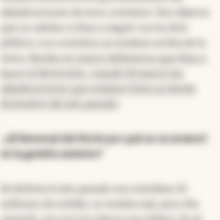
adjudicaciones de esos contratos. Nos dijeron
que no sabían si iban a seguir con la obra
pública. Los contratos ya estaban arriba de la
mesa.
Recién en marzo definieron que iban a
hacer la Reversión, cuando firmaron las
adjudicaciones que estaban listas ya desde
diciembre del año pasado
.
-¿El Reversal del Norte por qué no se arrancó
en la gestión anterior?
De Bolivia el año pasado nos entraban 10
millones de m3/día, no estaba mal, pero iba
cayendo, por eso los plazos nos daban.
En el