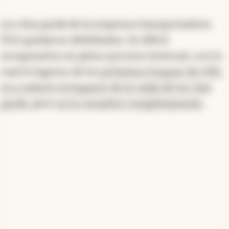
Los
line packs
de la empresa transportadora
TGS quedaron debilitados. Es difícil
recuperarlos en pleno proceso invernal, con lo
cual el ingreso de los
próximos buques de GNL
va a reducir el impacto de la caída de los
line
packs
, pero
no lo resuelve completamente.