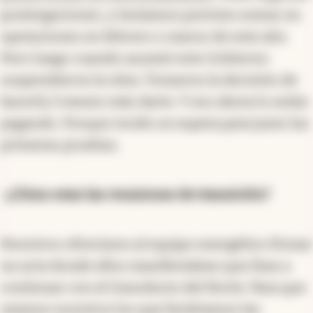
postergaciones, y teníamos previsto entrar en
operaciones en febrero o marzo de este año.
Pero luego cuando asumió este Gobierno
suspendieron la obra. Tomaron la decisión de
hacerla 3 meses más darte. Y eso ahora lo están
pagando. Porque recién se espera para junio las
primeras pruebas.
-¿Cómo eran las reuniones de transición?
Nosotros ofrecimos al equipo energético firmar
un acta donde ellos manifestaban que iban a
continuar con el Gasoducto del Norte. Para que
seamos nosotros los que hiciéramos las