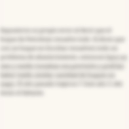
Expusieron su propio error al decir que el
buque de Petrobras resuelve todo. Si dicen que
con un buque en Escobar resuelven todo un
problema de abastecimiento, entonces
hace un
mes y medio tomaban esa previsión y podrían
haber traído similar cantidad de buques en
mayo
. El año pasado trajeron 7. Este año 3. Ahí
tenes el faltante.