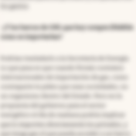
los gastos
.
-¿Y los barcos de GNL que hoy compra ENARSA
como se importarían?
Podrían trasladarlo a la Secretaría de Energía.
Lo que pasa es que cuando firmás contratos
internacionales de importación de gas, como
contraparte te piden que sean sociedades, no
un organismo dentro del Estado. Pero en la
propuesta del gobierno para el sector
energético el día de mañana podría implicar
que lo importen directamente los privados, y
que tenga gas el que pueda acceder a un barco
.