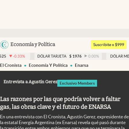
Últimas noticias
Dólar
Argentina
Economía y Política
Members
Suscribite x $999
España
Economía y Política
3
%
DÓLAR TARJETA
$
1976
0.00
%
DÓLAR MEP
$
1526,
México
El Cronista
Economía Y Política
Enarsa
Finanzas y Mercados
USA
Mercados Online
Colombia
Entrevista a Agustín Gerez
Exclusivo Members
Uruguay
Negocios
Las razones por las que podría volver a faltar
Columnistas
gas, las obras clave y el futuro de ENARSA
Otras secciones
En una entrevista con El Cronista, Agustín Gerez, expresidente de
Apertura
la estatal Energía Argentina (ex Enarsa) revela qué pasó durante
la transición entre ambos gobiernos para que no se terminara la