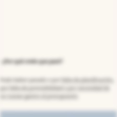
-¿Por qué creés que pasó?
Pudo haber pasado o por
falta de planificación,
por falta de previsibilidad o por necesidad de
no sumar gastos al presupuesto
.