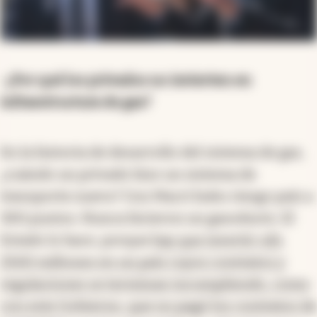
-¿Por qué los privados no invierten en
infraestructura de gas?
En la historia de desarrollo del sistema de gas,
¿cuándo un privado hizo un sistema de
transporte nuevo? Con Macri hubo riesgo país a
300 puntos. Nunca hicieron un gasoducto. El
Estado lo hace, porque
hay que invertir u$s
2500 millones en un país cuyos contratos y
regulaciones se terminan incumpliendo, como
con este Gobierno, que no pagó los contratos de