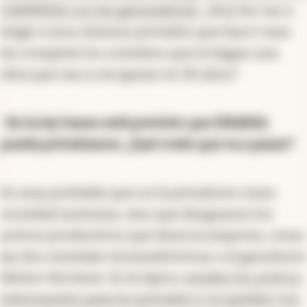
CAMMESA con las generadoras
. ¿Hoy les vas a
exigir a esos mismos privados que hace 1 mes
les rompiste los contratos que te hagan una
obra que van a recuperar en 30 años?
-En la ley bases está previsto que ENARSA
pueda privatizarse. ¿Qué creés que va a pasar?
Es muy probable que no la privaticen como
sociedad anónima, sino que desguacen los
activos productivos que tiene la empresa, como
las dos centrales termoeléctricas o el gasoducto
Néstor Kirchner. Es la típica:
venden los activos
interesantes para los privados y se quedan con