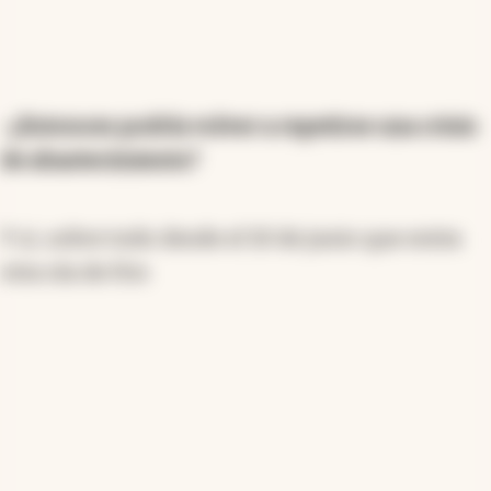
-¿Entonces podría volver a repetirse una crisis
de abastecimiento?
Y si, sobre todo desde el 10 de junio que entra
otra ola de frio