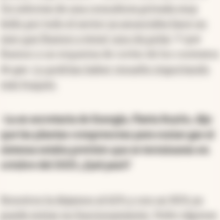
Un informe de una consultora privada muy
leído por todo el sector ya anunciaba hace un
mes que íbamos a tener una ola polar
. Y que
íbamos a un esquema de cortes de los contratos
de gas.
Lo podrían haber resuelto importando
más buques.
-La ex secretaria de Energía, Flavia Royón, dijo
que las plantas compresoras para sumar gas al
sistema estaba previsto que se terminaran en
octubre del 2023. ¿Qué pasó?
Nosotros la dejamos al 62% y con un 90% ya
puede entrar en funcionamiento
. Hubo algunas