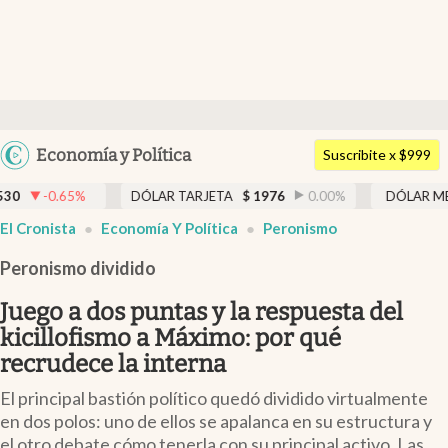
Últimas noticias
Dólar
Argentina
Economía y Política
Members
Suscribite x $999
España
Economía y Política
%
DÓLAR TARJETA
$
1976
0.00
%
DÓLAR MEP
$
1519,4
México
El Cronista
Economía Y Política
Peronismo
Finanzas y Mercados
USA
Peronismo dividido
Mercados Online
Colombia
Uruguay
Juego a dos puntas y la respuesta del
Negocios
kicillofismo a Máximo: por qué
Columnistas
recrudece la interna
Otras secciones
El principal bastión político quedó dividido virtualmente
en dos polos: uno de ellos se apalanca en su estructura y
Apertura
el otro debate cómo tenerla con su principal activo. Las