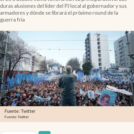
Infotechnology
duras alusiones del líder del PJ local al gobernador y sus
armadores y dónde se librará el próximo round de la
Clase
guerra fría
Clima
Mundial 2026
Eventos Corporativos
El Cronista Studio
Mediakit
abre en nueva pestaña
Argentina
Fuente: Twitter
Fuente: Twitter