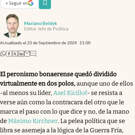
+
Seguir
en
abre en nueva pestaña
Mariano Beldyk
Editor Jefe de Política
Actualizado el
23 de Septiembre de 2024
11:00
abre en nueva pestaña
abre en nueva pestaña
abre en nueva pestaña
abre en nueva pestaña
El peronismo bonaerense quedó dividido
virtualmente en dos polos,
aunque uno de ellos
-al menos su líder,
Axel Kicillof
- se resista a
verse aún como la contracara del otro que le
marca el paso con lo que dice y no, de la mano
de
Máximo Kirchner
. La pelea política que se
libra se asemeja a la lógica de la Guerra Fría,