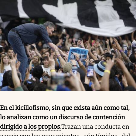
En el kicillofismo, sin que exista aún como tal,
lo analizan como
un discurso de contención
dirigido a los propios.
Trazan una conducta en
espejo con los movimientos -aún tímidos- del