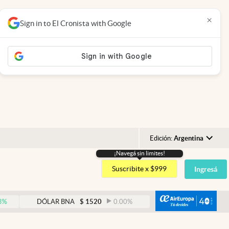
×
Sign in to El Cronista with Google
Edición:
Argentina
¡Navegá sin limites!
Argentina
Suscribite x $999
Ingresá
España
México
abre
DÓLAR BNA
$
1520
0.00
%
DÓLAR BLUE
$
1530
-
USA
Colombia