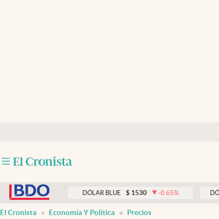
Últimas noticias
Dólar
Members
Economía y Política
Finanzas y Mercados
Mercados Online
Negocios
Columnistas
abre en nueva pestaña
Otras secciones
0.00
%
DÓLAR BLUE
$
1530
-0.65
%
DÓLAR TAR
Apertura
El Cronista
Economía Y Política
Precios