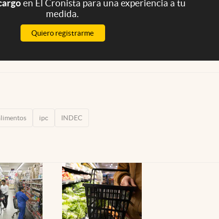
 cargo
en El Cronista para una experiencia a tu
medida.
Quiero registrarme
alimentos
ipc
INDEC