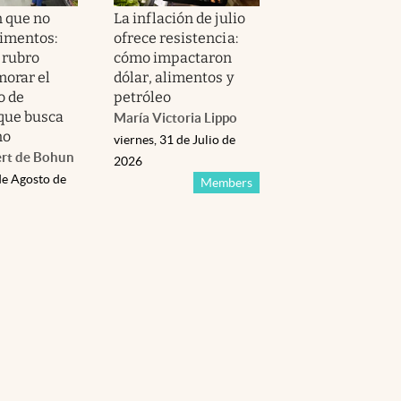
n que no
La inflación de julio
limentos:
ofrece resistencia:
 rubro
cómo impactaron
orar el
dólar, alimentos y
o de
petróleo
 que busca
María Victoria Lippo
no
viernes, 31 de Julio de
ert de Bohun
2026
de Agosto de
Members