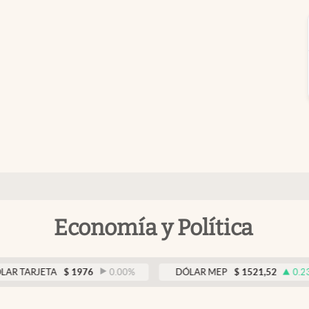
Economía y Política
JETA
$
1976
0.00
%
DÓLAR MEP
$
1521,52
0.23
%