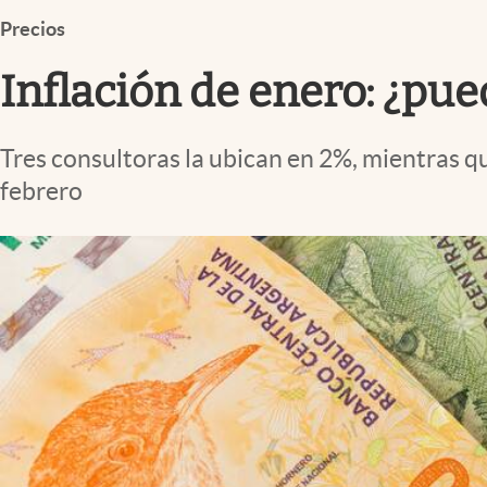
Infotechnology
Precios
Clase
Inflación de enero: ¿pue
Clima
Mundial 2026
Tres consultoras la ubican en 2%, mientras 
Eventos Corporativos
febrero
El Cronista Studio
Mediakit
abre en nueva pestaña