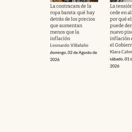
La contracara de la
La tensió
ropa barata: qué hay
cede en a
detrás de los precios
por qué el
que aumentan
puede dem
menos que la
nuevo pis
inflación
inflación
el Gobier
Leonardo Villafañe
Kiara Calv
domingo, 02 de Agosto de
sábado, 01 
2026
2026