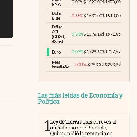
0,00
%
$
1520,00
$
1470,00
BNA
Dólar
-0,65
%
$
1530,00
$
1510,00
Blue
Dólar
CCL
0,30
%
$
1576,16
$
1571,86
(GD30,
48 hs)
0,03
%
$
1728,60
$
1727,57
Euro
Real
-0,01
%
$
293,39
$
293,29
brasileño
Las más leídas de Economía y
Política
1
Ley de Tierras
Tras el revés al
oficialismo en el Senado,
Quirno pidió la renuncia de