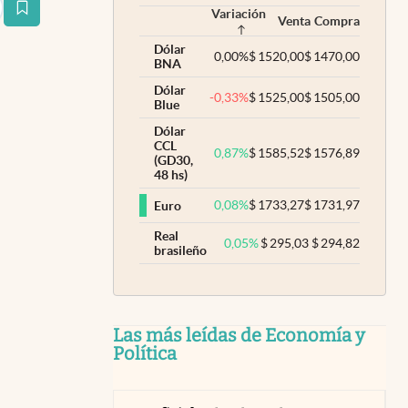
Variación
estaña
Venta
Compra
Dólar
0,00
%
$
1520,00
$
1470,00
BNA
Dólar
-0,33
%
$
1525,00
$
1505,00
Blue
Dólar
CCL
0,87
%
$
1585,52
$
1576,89
(GD30,
48 hs)
0,08
%
$
1733,27
$
1731,97
Euro
Real
0,05
%
$
295,03
$
294,82
brasileño
Las más leídas de Economía y
Política