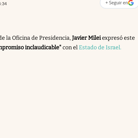
+
Seguir
en
3:34
abre en nueva p
e la Oficina de Presidencia,
Javier Milei
expresó este
mpromiso inclaudicable"
con el
Estado de Israel.