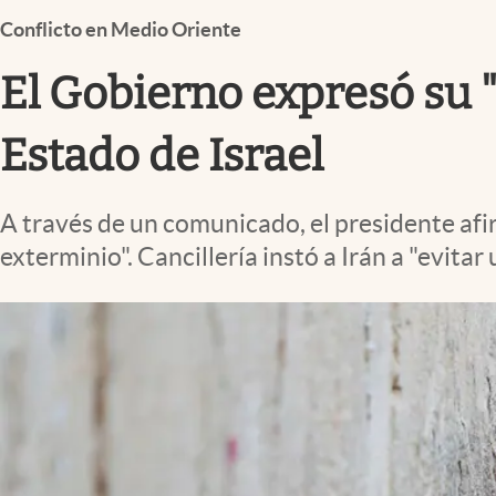
Infotechnology
Conflicto en Medio Oriente
Clase
El Gobierno expresó su 
Clima
Mundial 2026
Estado de Israel
Eventos Corporativos
A través de un comunicado, el presidente afi
El Cronista Studio
exterminio". Cancillería instó a Irán a "evitar 
Mediakit
abre en nueva pestaña