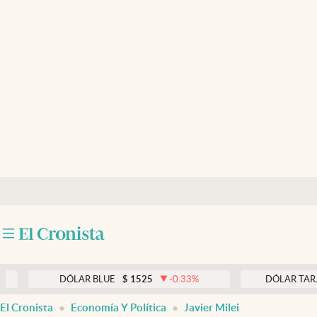
Últimas noticias
Dólar
Members
Economía y Política
Finanzas y Mercados
Mercados Online
Negocios
Columnistas
Otras secciones
DÓLAR BLUE
$
1525
-0.33
%
DÓLAR TARJETA
$
1
Apertura
El Cronista
Economía Y Política
Javier Milei