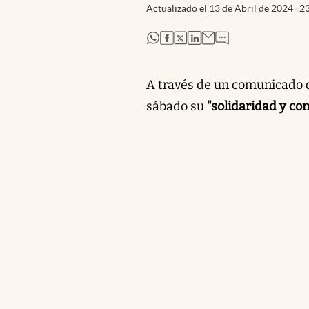
Actualizado el
13 de Abril de 2024
2
abre en nueva pestaña
abre en nueva pestaña
abre en nueva pestaña
abre en nueva pestaña
A través de un comunicado d
sábado su
"solidaridad y co