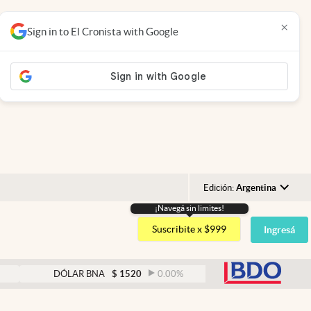
×
Sign in to El Cronista with Google
Edición:
Argentina
¡Navegá sin limites!
Argentina
Suscribite x $999
Ingresá
España
México
abre
DÓLAR BNA
$
1520
0.00
%
DÓLAR BLUE
$
1525
USA
Colombia