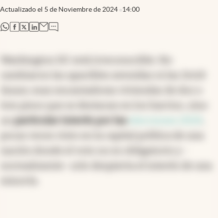
Actualizado el
5 de Noviembre de 2024
14:00
abre en nueva pestaña
abre en nueva pestaña
abre en nueva pestaña
abre en nueva pestaña
Washington DC está irreconocible. No
cambiaron las apacibles avenidas ni las
brick
house
, esas encantadoras viviendas de dos o
tres pisos que se destacan en los barrios, sino
un
particular interés por las
elecciones 2024
,
pocas veces visto en la capital política de una
nación donde el voto no es obligatorio y -
normalmente- solo despierta el interés de una
minoría.