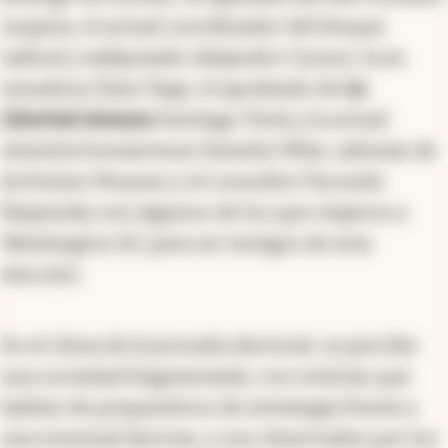
Laspina, el actual coordinador del bloque
radical y exdiputado Alejandro Cacace, la ex
senadora Clara Vega, el apodeado de
La
Libertad Avanza
Santiago Viola y la actual
ministra bonaerense Daniela Villar, además de
Jerónimo Moyano y el consultor Facundo
Nejamsky son algunos de los que viajaron a
Washington DC para ser testigos de esta
elección.
En el clima de la jornada electoral, se percibe
una sociedad fragmentada, con noticias que
hablan de preparativos de estrategia frente a
una eventual derrota, y son observados por los