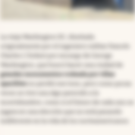
La vieja Washington DC, diseñada
originalmente por el ingeniero militar francés
Charles L'Enfant por encargo de George
Washington, que buscó hacer una ciudad de
grandes monumentos rodeada por villas
apacibles
no perdió ese tono, pero como pocas
veces se vive una algo parecido a la
incertidumbre, como si el futuro de cada uno se
jugara en una elección que no está pasando
indiferente en la vida de los norteamericanos.