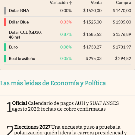
Variación
Venta
Compra
0,00
%
$
1520,00
$
1470,00
Dólar BNA
-0,33
%
$
1525,00
$
1505,00
Dólar Blue
Dólar CCL (GD30,
0,87
%
$
1585,52
$
1576,89
48 hs)
0,08
%
$
1733,27
$
1731,97
Euro
0,05
%
$
295,03
$
294,82
Real brasileño
Las más leídas de Economía y Política
1
Oficial
Calendario de pagos AUH y SUAF ANSES
agosto 2026: fechas de cobro confirmadas
2
Elecciones 2027
Una encuesta puso a prueba la
polarización: quién lidera la carrera presidencial y