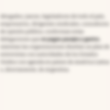
Abogados, jueces, legisladores de todo el país,
empresarios, dirigentes sindicales, consultores
de opinión pública, conforman estas
delegaciones que
se pagan pasajes y gastos
,
mientras las organizaciones diseñan un plan de
entrevistas con autoridades de los Estados
Unidos con agenda en países de América Latina
o, directamente, de Argentina.