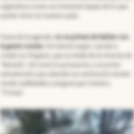
argentinos como un eventual espejo de lo que
puede venir en nuestro país.
Fuera de la agenda,
no se privan de hablar con
la gente común.
Un taxista negro, nacido y
criado en Virginia, que no duda de la victoria de
"Kamela", tal como lo pronuncia, y un joven
salvadoreño que atiende un camioncito donde
vende
milkshake
y asegura que votará a
"Tromp".