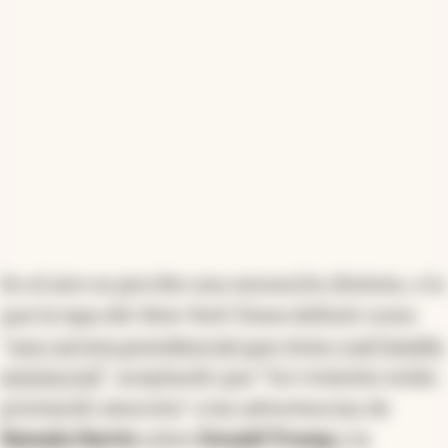
En el aire se percibe una sensación distinta, o lo
que la tapa del
New York Times
definió como
"
una carrera presidencial que viven cual batalla
existencial
", aceptando que "los votantes están
prestando atención" a las advertencias de
Kamala Harris
sobre
Donald Trump
y la