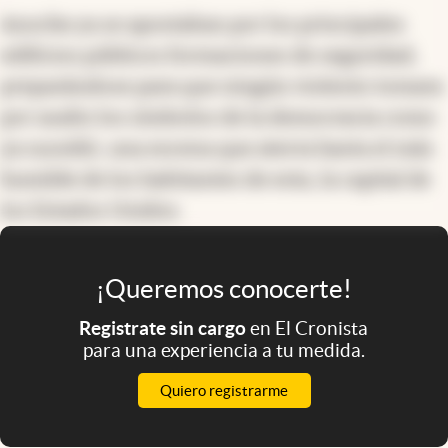
Anoche ya se apostaban por los principales
edificios públicos formaciones de seguridad,
preparándose para que ningún violento tomara
por asalto los símbolos de la democracia como
ya sucedió, una escena que aterra hasta el más
humilde de los habitantes de esta, la capital de
los Estados Unidos.
¡Queremos conocerte!
Registrate sin cargo
en El Cronista
para una experiencia a tu medida.
Quiero registrarme