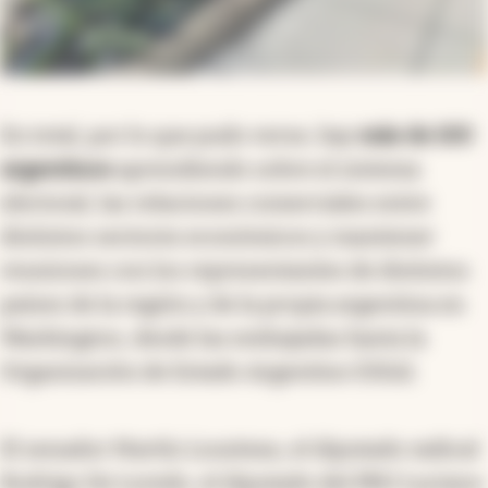
En total, por lo que pudo verse, hay
más de 100
argentinos
aprendiendo sobre el sistema
electoral, las relaciones comerciales entre
distintos sectores económicos y mantener
reuniones con los representantes de distintos
países de la región y de la propia argentina en
Washington, desde las embajadas hasta la
Organización de Estado Argentino (OEA).
El senador Martín Lousteau, el diputado radical
Rodrigo De Loredo, el diputado del PRO Luciano