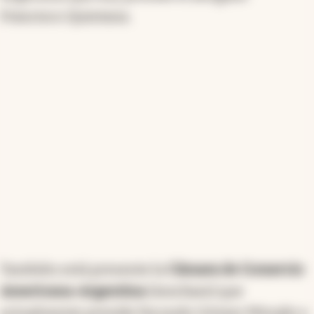
Francisco Quintana.
También está presente la
Cámara de Comercio
Americana-Argentina
(Amcham) que
actualmente preside Facundo Gómez Minujín y