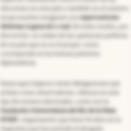
elecciones en este país y también en el nuestro,
al que muchos imaginan con
repercusiones
distintas si gana tal o cual.
De todos modos, por
discreción, se cuidan de las opiniones políticas
de un país que no es el propio, como
corresponde en las buenas prácticas
diplomáticas.
Hasta aquí viajaron varias delegaciones que
actúan como observadoras, clásicas en este
tipo de eventos electorales, como son la
Fundación Universitaria del Río de la Plata
(FURP
), organización que tiene 54 años en la
Argentina que hoy preside el abogado