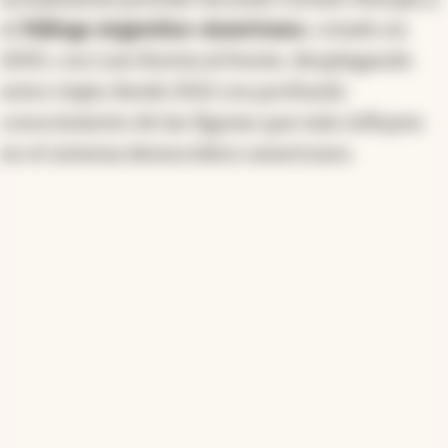
el
Diálogo Argentino-Americano
, creado en
2005, con Luis Ruvira al frente, desplegando
estos viajes desde 2012 con profundo
conocimiento de las figuras que más influyen
en el sistema democrático americano.