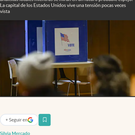
Infotechnology
La capital de los Estados Unidos vive una tensión pocas veces
vista
Clase
Clima
Mundial 2026
Eventos Corporativos
El Cronista Studio
Mediakit
abre en nueva pestaña
Argentina
+
Seguir
en
abre en nueva pestaña
Silvia Mercado