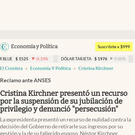
Últimas noticias
Dólar
Argentina
Economía y Política
Members
Suscribite x $999
España
Economía y Política
25
-0.33
%
DÓLAR TARJETA
$
1976
0.00
%
DÓLAR ME
México
El Cronista
Economía Y Política
Cristina Kirchner
Finanzas y Mercados
USA
Reclamo ante ANSES
Mercados Online
Colombia
Uruguay
Cristina Kirchner presentó un recurso
Negocios
por la suspensión de su jubilación de
Columnistas
privilegio y denunció "persecusión"
Otras secciones
La expresidenta presentó un recurso de nulidad contra la
decisión del Gobierno de retirarle sus ingresos por su
Apertura
gestión y la de su fallecido esposo, Néstor Kirchner.