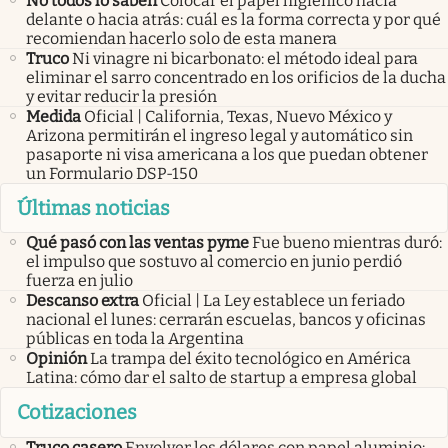
No todos lo saben
Colocar el papel higiénico hacia
delante o hacia atrás: cuál es la forma correcta y por qué
recomiendan hacerlo solo de esta manera
Truco
Ni vinagre ni bicarbonato: el método ideal para
eliminar el sarro concentrado en los orificios de la ducha
y evitar reducir la presión
Medida
Oficial | California, Texas, Nuevo México y
Arizona permitirán el ingreso legal y automático sin
pasaporte ni visa americana a los que puedan obtener
un Formulario DSP-150
Últimas noticias
Qué pasó con las ventas pyme
Fue bueno mientras duró:
el impulso que sostuvo al comercio en junio perdió
fuerza en julio
Descanso extra
Oficial | La Ley establece un feriado
nacional el lunes: cerrarán escuelas, bancos y oficinas
públicas en toda la Argentina
Opinión
La trampa del éxito tecnológico en América
Latina: cómo dar el salto de startup a empresa global
Cotizaciones
Truco casero
Envolver los dólares con papel aluminio: