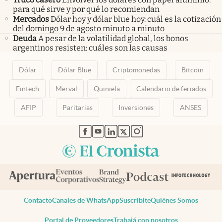
para qué sirve y por qué lo recomiendan
Mercados
Dólar hoy y dólar blue hoy: cuál es la cotización
del domingo 9 de agosto minuto a minuto
Deuda
A pesar de la volatilidad global, los bonos
argentinos resisten: cuáles son las causas
Dólar
Dólar Blue
Criptomonedas
Bitcoin
Fintech
Merval
Quiniela
Calendario de feriados
AFIP
Paritarias
Inversiones
ANSES
abre en nueva pestaña
abre en nueva pestaña
abre en nueva pestaña
abre en nueva pestaña
abre en nueva pestaña
Contacto
Canales de WhatsApp
Suscribite
Quiénes Somos
Portal de Proveedores
Trabajá con nosotros