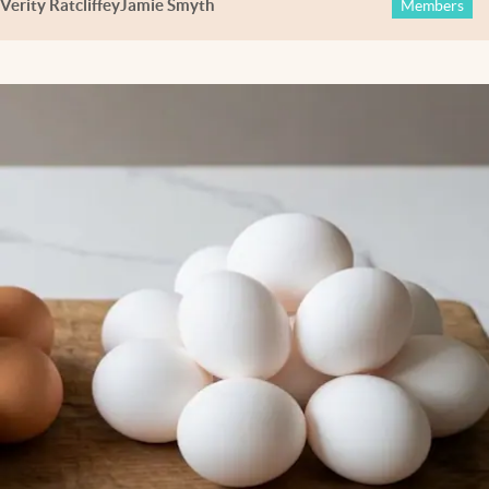
Verity Ratcliffe
y
Jamie Smyth
Members