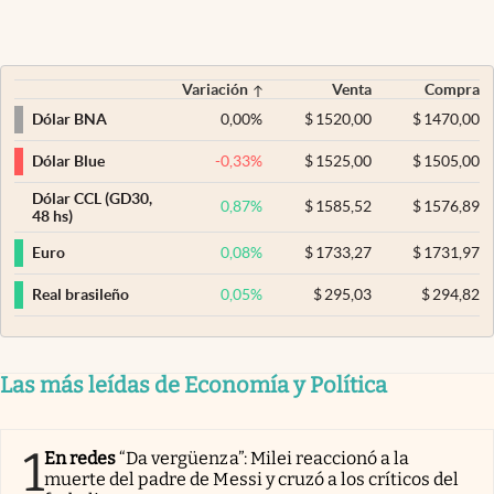
Variación
Venta
Compra
0,00
%
$
1520,00
$
1470,00
Dólar BNA
-0,33
%
$
1525,00
$
1505,00
Dólar Blue
Dólar CCL (GD30,
0,87
%
$
1585,52
$
1576,89
48 hs)
0,08
%
$
1733,27
$
1731,97
Euro
0,05
%
$
295,03
$
294,82
Real brasileño
Las más leídas de Economía y Política
1
En redes
“Da vergüenza”: Milei reaccionó a la
muerte del padre de Messi y cruzó a los críticos del