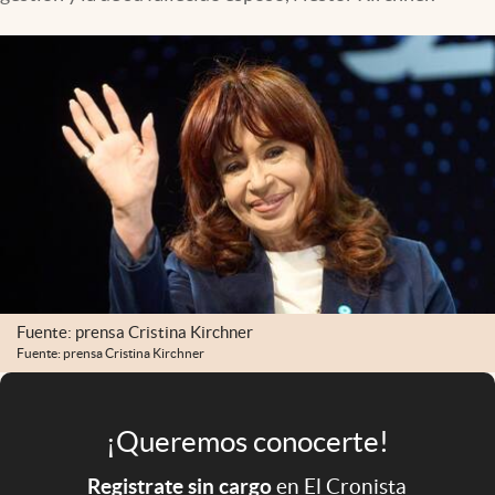
Infotechnology
Clase
Clima
Mundial 2026
Eventos Corporativos
El Cronista Studio
Mediakit
abre en nueva pestaña
Argentina
Fuente: prensa Cristina Kirchner
Fuente: prensa Cristina Kirchner
¡Queremos conocerte!
Registrate sin cargo
en El Cronista