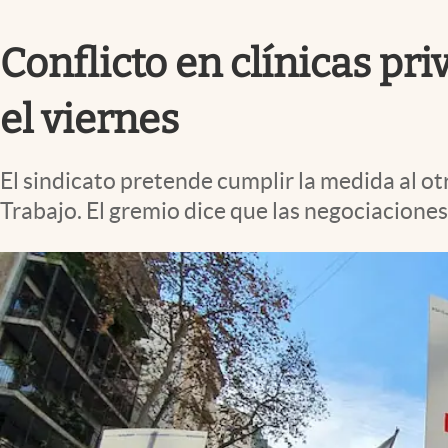
Infotechnology
Conflicto en clínicas pr
Clase
Clima
el viernes
Mundial 2026
Eventos Corporativos
El sindicato pretende cumplir la medida al ot
El Cronista Studio
Trabajo. El gremio dice que las negociacione
Mediakit
abre en nueva pestaña