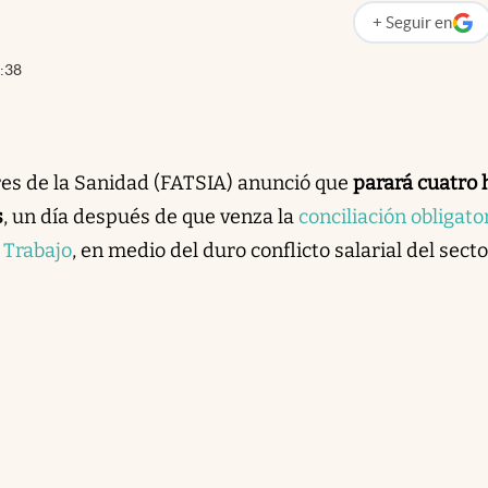
+
Seguir
en
abre en nueva p
:38
res de la Sanidad (FATSIA) anunció que
parará cuatro 
s
, un día después de que venza la
conciliación obligato
 Trabajo
, en medio del duro conflicto salarial del secto