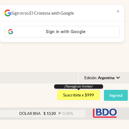
×
Sign in to El Cronista with Google
Edición:
Argentina
¡Navegá sin limites!
Argentina
Suscribite x $999
Ingresá
España
México
abre
DÓLAR BNA
$
1520
0.00
%
DÓLAR BLUE
$
1525
USA
Colombia