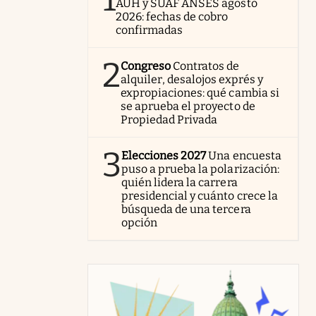
AUH y SUAF ANSES agosto
2026: fechas de cobro
confirmadas
2
Congreso
Contratos de
alquiler, desalojos exprés y
expropiaciones: qué cambia si
se aprueba el proyecto de
Propiedad Privada
3
Elecciones 2027
Una encuesta
puso a prueba la polarización:
quién lidera la carrera
presidencial y cuánto crece la
búsqueda de una tercera
opción