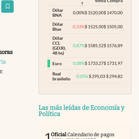
Venta
Compra
estaña
Dólar
0,00
%
$
1520,00
$
1470,00
BNA
Dólar
-0,33
%
$
1525,00
$
1505,00
Blue
Dólar
CCL
0,87
%
$
1585,52
$
1576,89
(GD30,
horas
48 hs)
ria
0,08
%
$
1733,27
$
1731,97
Euro
r.
Real
0,05
%
$
295,03
$
294,82
brasileño
Las más leídas de Economía y
Política
1
Oficial
Calendario de pagos