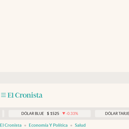
Últimas noticias
Dólar
Members
Economía y Política
Finanzas y Mercados
Mercados Online
Negocios
Columnistas
Otras secciones
DÓLAR BLUE
$
1525
-0.33
%
DÓLAR TARJETA
$
19
Apertura
El Cronista
Economía Y Política
Salud