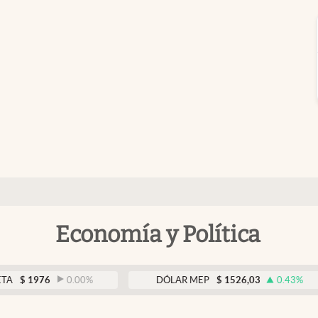
Economía y Política
76
0.00
%
DÓLAR MEP
$
1526,03
0.43
%