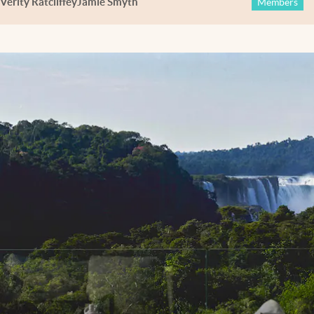
Verity Ratcliffe
y
Jamie Smyth
Members