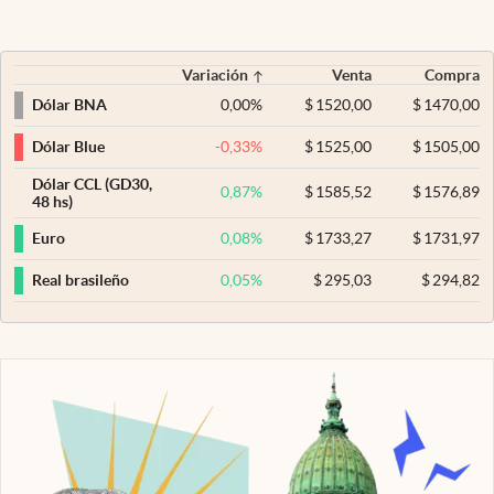
Variación
Venta
Compra
0,00
%
$
1520,00
$
1470,00
Dólar BNA
-0,33
%
$
1525,00
$
1505,00
Dólar Blue
Dólar CCL (GD30,
0,87
%
$
1585,52
$
1576,89
48 hs)
0,08
%
$
1733,27
$
1731,97
Euro
0,05
%
$
295,03
$
294,82
Real brasileño