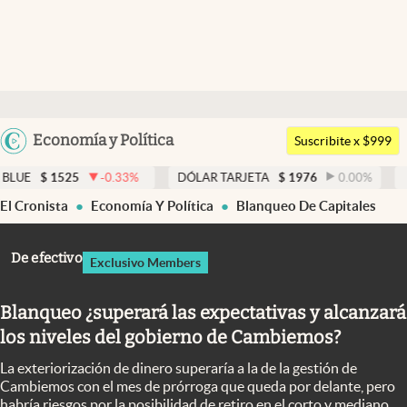
Últimas noticias
Dólar
Argentina
Economía y Política
Members
Suscribite x $999
España
Economía y Política
525
-0.33
%
DÓLAR TARJETA
$
1976
0.00
%
DÓLAR M
México
El Cronista
Economía Y Política
Blanqueo De Capitales
Finanzas y Mercados
USA
Mercados Online
Colombia
De efectivo
Exclusivo Members
Uruguay
Negocios
Blanqueo ¿superará las expectativas y alcanzará
Columnistas
los niveles del gobierno de Cambiemos?
Otras secciones
La exteriorización de dinero superaría a la de la gestión de
Apertura
Cambiemos con el mes de prórroga que queda por delante, pero
habría riesgos por la posibilidad de retiro en el corto y mediano