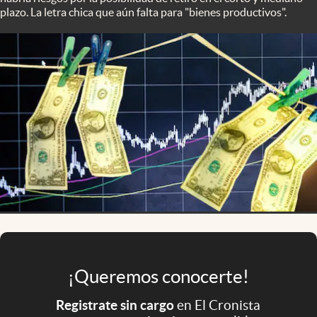
Infotechnology
plazo. La letra chica que aún falta para "bienes productivos".
Clase
Clima
Mundial 2026
Eventos Corporativos
El Cronista Studio
Mediakit
abre en nueva pestaña
Argentina
¡Queremos conocerte!
Registrate sin cargo
en El Cronista