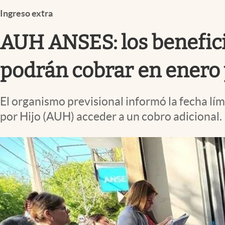
Infotechnology
Ingreso extra
Clase
AUH ANSES: los benefici
Clima
Mundial 2026
podrán cobrar en enero 
Eventos Corporativos
El organismo previsional informó la fecha lími
El Cronista Studio
por Hijo (AUH) acceder a un cobro adicional.
Mediakit
abre en nueva pestaña