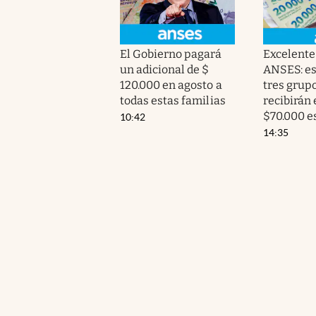
El Gobierno pagará
Excelente 
un adicional de $
ANSES: es
120.000 en agosto a
tres grup
todas estas familias
recibirán 
$70.000 e
10:42
14:35