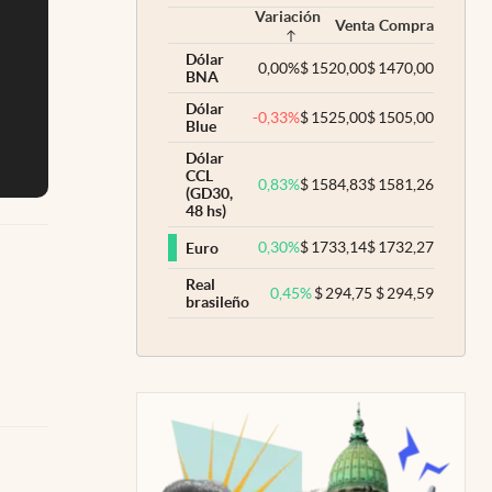
Variación
Venta
Compra
Dólar
0,00
%
$
1520,00
$
1470,00
BNA
Dólar
-0,33
%
$
1525,00
$
1505,00
Blue
Dólar
CCL
0,83
%
$
1584,83
$
1581,26
(GD30,
48 hs)
0,30
%
$
1733,14
$
1732,27
Euro
Real
0,45
%
$
294,75
$
294,59
brasileño