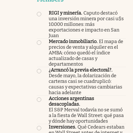
RIGI y minería
.
Caputo destacó
una inversión minera por casi u$s
10.000 millones: más
exportaciones e impacto en San
Juan
Mercado inmobiliario
.
El mapa de
precios de venta y alquiler en el
AMBA: cómo quedó el índice
actualizado de casas y
departamentos
¿Arrancó la previa electoral?
.
Desde mayo, la dolarización de
carteras casi se cuadruplicó:
causas y expectativas cambiarias
hacia adelante
Acciones argentinas
desacopladas
.
El S&P Merval todavía no se sumó
a la fiesta de Wall Street: qué pasa
y dónde hay oportunidades
Inversiones
.
Qué Cedears estaban
en Wall Street antes de internet y