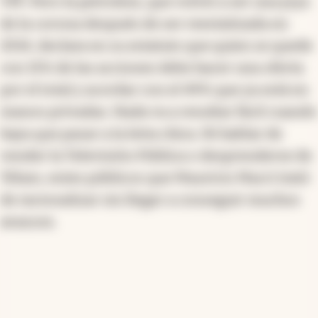
YPF. Pero la petrolera, que volvió a ser una joya
de la corona después de ser reestatizada en
2014, declara en su estatuto que quien se quede
con 15% de las acciones debe hacer una oferta
por el total y acordar con el 49% que ya está en
manos privadas. Nada va a resultar fácil cuando
haya que pasar a la letra chica. Ni hablar de
vender la Televisión Pública o desprenderse de
Télam, entes públicos que Mauricio Macri trató
de racionalizar sin llegar a conseguir muchos
avances.