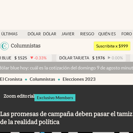
Últimas noticias
ÚLTIMAS
DÓLAR
DÓLAR
JAVIER
RIESGO
QUIÉN ES
FORO
Dólar
NOTICIAS
BLUE
MILEI
PAÍS
QUIÉN
Argentina
Columnistas
Members
Suscribite x $999
España
Economía y Política
25
-0.33
%
DÓLAR TARJETA
$
1976
0.00
%
DÓLAR ME
México
oy: cuál es la cotización del domingo 9 de agosto minuto a minuto
D
Finanzas y Mercados
USA
El Cronista
Columnistas
Elecciones 2023
Mercados Online
Colombia
Uruguay
Negocios
Zoom editorial
Exclusivo Members
Columnistas
Las promesas de campaña deben pasar el tamiz
Otras secciones
de la realidad política
Apertura