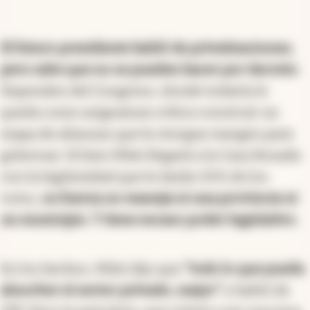
El futuro presidente habló de privatizaciones,
pero sabe que no se pueden hacer por decreto
.
Dependen del Congreso, donde todavía le
queda como asignatura crítica construir un
mapa de alianzas que le otorgue margen para
gobernar. Si bien Milei llegará a la Casa Rosada
con la legitimidad que le darán 55% de los
votos,
su fuerza no maneja ni una provincia ni
un municipio. Y tiene escaso poder legislativo.
En los hechos, Milei dijo que
"todo lo que pueda
absorber el sector privado, mejor"
y habló de