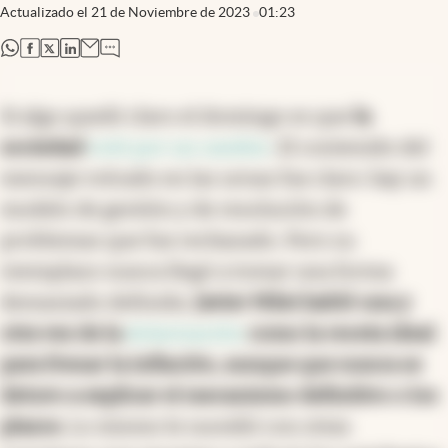
Actualizado el
21 de Noviembre de 2023
01:23
abre en nueva pestaña
abre en nueva pestaña
abre en nueva pestaña
abre en nueva pestaña
Si algo quedó claro el domingo es que
la
sociedad
votó por un cambio
. El contenido del
mensaje volcado en las urnas fue claro: hay un
modelo de gestión y de resolución de
problemas que fue rechazado. Pero su
reemplazo nunca llegó a tomar una forma
demasiado definida.
Javier Milei habló una y
otra vez de la
dolarización
como la receta ideal
para frenar la inflación, aunque que nunca se
detuvo a explicar el mecanismo definitivo o los
plazos.
Lo mismo le sucedió con otras