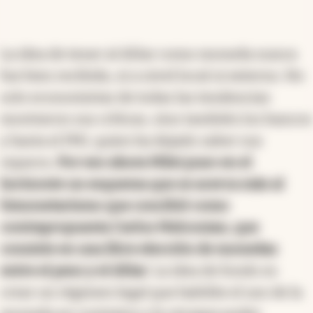
La idea de tener al dólar como moneda nunca
fue bien recibida, ni a nivel local ni externo. No
solo economistas de todas las tendencias
mostraron sus críticas, sino también los bancos
y hasta el FMI, quien ha dejado saber sus
reparos.
Por eso ahora Milei puso en el
horizonte un esquema que se acerca más al
bimonetarismo que concibió como
contrapropuesta Carlos Melconian, que
consiste en una libre elección de monedas
entre el peso y el dólar
. La idea de fondo es
crear un régimen legal que habilite el uso de la