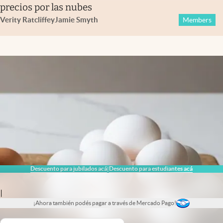
precios por las nubes
Verity Ratcliffe
y
Jamie Smyth
Members
Descuento para jubilados acá
Descuento para estudiantes acá
|
|
¡Ahora también podés pagar a través de Mercado Pago!