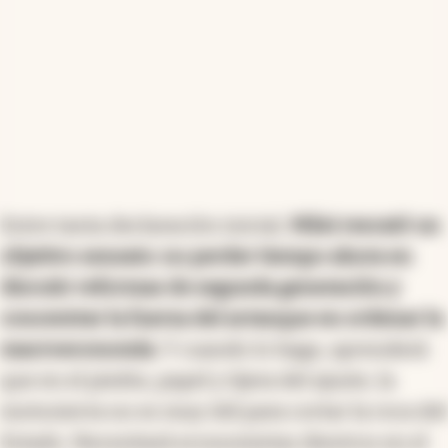
Entre tanta declaración inicial,
Milei rescató un
objetivo sensato: no perder tiempo ahora en
discutir reformas de segunda generación y
concentrar la fuerza del arranque en ordenar la
macroeconomía
. Y cuando lo haga, aprenderá
que en el piedra, papel y tijera del ajuste, la
motosierra no es muy útil para cortar la roca del
Estado. Necesitará economistas diestros en el