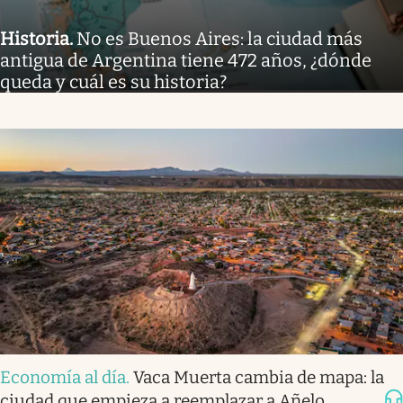
Historia
.
No es Buenos Aires: la ciudad más
antigua de Argentina tiene 472 años, ¿dónde
queda y cuál es su historia?
Economía al día
.
Vaca Muerta cambia de mapa: la
ciudad que empieza a reemplazar a Añelo