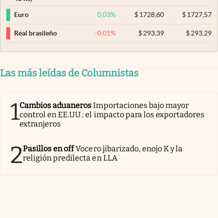
0,03
%
$
1728,60
$
1727,57
Euro
-0,01
%
$
293,39
$
293,29
Real brasileño
Las más leídas de Columnistas
1
Cambios aduaneros
Importaciones bajo mayor
control en EE.UU.: el impacto para los exportadores
extranjeros
2
Pasillos en off
Vocero jibarizado, enojo K y la
religión predilecta en LLA