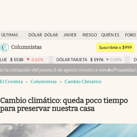
Últimas noticias
ÚLTIMAS
DÓLAR
DÓLAR
JAVIER
RIESGO
QUIÉN ES
FORO
Dólar
NOTICIAS
BLUE
MILEI
PAÍS
QUIÉN
Argentina
Columnistas
Members
Suscribite x $999
España
Economía y Política
0
-0.65
%
DÓLAR TARJETA
$
1976
0.00
%
DÓLAR MEP
México
ueves 6 de agosto minuto a minuto
Propiedad privada: con cruces y c
Finanzas y Mercados
USA
El Cronista
Columnistas
Cambio Climático
Mercados Online
Colombia
Uruguay
Negocios
Cambio climático: queda poco tiempo
Columnistas
para preservar nuestra casa
Otras secciones
Apertura