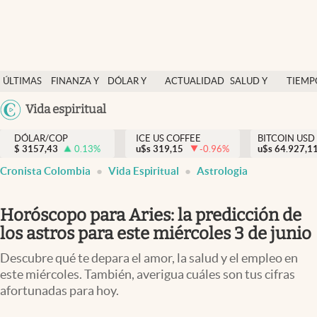
Finanzas y economía
ÚLTIMAS
FINANZA Y
DÓLAR Y
ACTUALIDAD
SALUD Y
TIEMP
Salud y nutrición
NOTICIAS
ECONOMÍA
MERCADOS
NUTRICIÓN
LIBRE
Argentina
Vida espiritual
Vida espiritual
España
Actualidad
DÓLAR/COP
ICE US COFFEE
BITCOIN USD
$
3157,43
0.13
%
u$s
319,15
-0.96
%
u$s
México
64.927,1
Tiempo libre
Cronista Colombia
Vida Espiritual
Astrologia
USA
Dólar y mercados
Colombia
Horóscopo para Aries: la predicción de
Uruguay
Curiosidades
los astros para este miércoles 3 de junio
Colombia
Descubre qué te depara el amor, la salud y el empleo en
este miércoles. También, averigua cuáles son tus cifras
afortunadas para hoy.