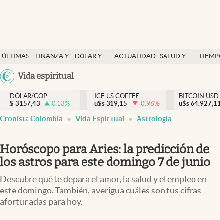
Finanzas y economía
ÚLTIMAS
FINANZA Y
DÓLAR Y
ACTUALIDAD
SALUD Y
TIEMP
Salud y nutrición
NOTICIAS
ECONOMÍA
MERCADOS
NUTRICIÓN
LIBRE
Argentina
Vida espiritual
Vida espiritual
España
Actualidad
DÓLAR/COP
ICE US COFFEE
BITCOIN USD
$
3157,43
0.13
%
u$s
319,15
-0.96
%
u$s
México
64.927,1
Tiempo libre
Cronista Colombia
Vida Espiritual
Astrologia
USA
Dólar y mercados
Colombia
Horóscopo para Aries: la predicción de
Uruguay
Curiosidades
los astros para este domingo 7 de junio
Colombia
Descubre qué te depara el amor, la salud y el empleo en
este domingo. También, averigua cuáles son tus cifras
afortunadas para hoy.