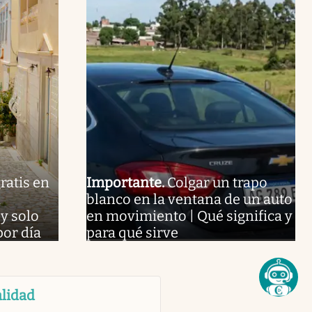
ratis en
Importante
.
Colgar un trapo
n
blanco en la ventana de un auto
y solo
en movimiento | Qué significa y
por día
para qué sirve
lidad