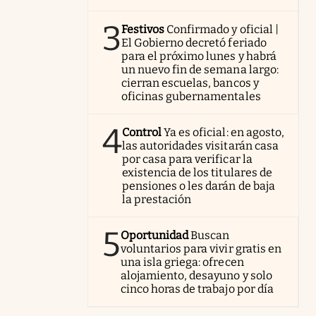
3
Festivos
Confirmado y oficial |
El Gobierno decretó feriado
para el próximo lunes y habrá
un nuevo fin de semana largo:
cierran escuelas, bancos y
oficinas gubernamentales
4
Control
Ya es oficial: en agosto,
las autoridades visitarán casa
por casa para verificar la
existencia de los titulares de
pensiones o les darán de baja
la prestación
5
Oportunidad
Buscan
voluntarios para vivir gratis en
una isla griega: ofrecen
alojamiento, desayuno y solo
cinco horas de trabajo por día