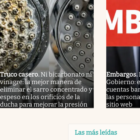
Truco casero
.
Ni bicarbonato ni
Embargos
.
vinagre: la mejor manera de
Gobierno: 
eliminar el sarro concentrado y
cuentas ban
espeso en los orificios de la
las persona
ducha para mejorar la presión
sitio web
Las más leídas