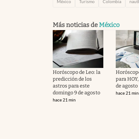
México
Turismo
Colombia
naut
Más noticias de
México
Horóscopo de Leo: la
Horóscopo
predicción de los
para HOY,
astros para este
de agosto
domingo 9 de agosto
hace 21 min
hace 21 min