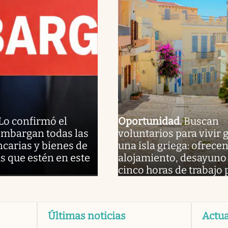
Lo confirmó el
Oportunidad
.
Buscan
embargan todas las
voluntarios para vivir g
carias y bienes de
una isla griega: ofrece
s que estén en este
alojamiento, desayuno 
cinco horas de trabajo 
Últimas noticias
Actua