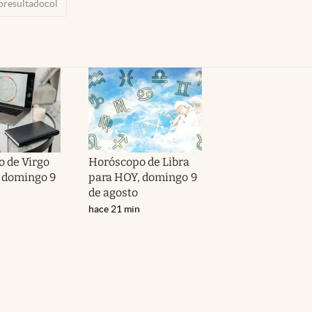
bresultadocol
 de Virgo
Horóscopo de Libra
 domingo 9
para HOY, domingo 9
de agosto
hace 21 min