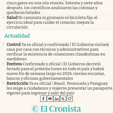
cinco gatos en una isla remota. Setenta y siete años
después, los científicos analizaron las colonias y
quedaron helados
Salud
Ni caminata ni gimnasio ni bicicleta fija: el
ejercicio ideal para cuidar el corazón: mejora la
circulación
Actualidad
Control
Ya es oficial y confirmado | El Gobierno visitará
casa por casa con técnicos y administrativos para
verificar la existencia de conexiones clandestinas en
medidores
Festivos
Confirmado y oficial | El Gobierno decretó
feriado para el próximo lunes en todo el país y habrá
nuevo fin de semana largo en 2026: cierran escuelas,
bancos y oficinas gubernamentales
Restricción
Ya es oficial | Brasil, Venezuela y Paraguay
les exige a ciudadanos y viajeros presentar un pasaporte
vigente para ingresar y salir del país
abre en nueva pestaña
abre en nueva pestaña
abre en nueva pestaña
abre en nueva pestaña
abre en nueva pestaña