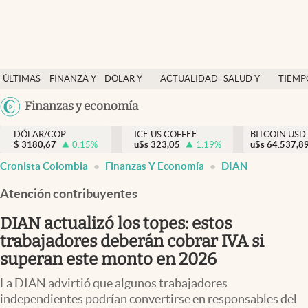
Finanzas y economía
ÚLTIMAS
FINANZA Y
DÓLAR Y
ACTUALIDAD
SALUD Y
TIEMP
Salud y nutrición
NOTICIAS
ECONOMÍA
MERCADOS
NUTRICIÓN
LIBRE
Argentina
Finanzas y economía
Vida espiritual
España
Actualidad
DÓLAR/COP
ICE US COFFEE
BITCOIN USD
$
3180,67
0.15
%
u$s
323,05
1.19
%
u$s
México
64.537,8
Tiempo libre
Cronista Colombia
Finanzas Y Economía
DIAN
USA
Dólar y mercados
Colombia
Atención contribuyentes
Uruguay
Curiosidades
DIAN actualizó los topes: estos
trabajadores deberán cobrar IVA si
Colombia
superan este monto en 2026
La DIAN advirtió que algunos trabajadores
independientes podrían convertirse en responsables del