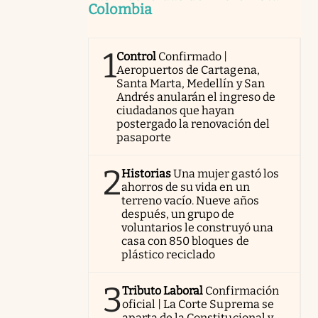
Colombia
1
Control
Confirmado |
Aeropuertos de Cartagena,
Santa Marta, Medellín y San
Andrés anularán el ingreso de
ciudadanos que hayan
postergado la renovación del
pasaporte
2
Historias
Una mujer gastó los
ahorros de su vida en un
terreno vacío. Nueve años
después, un grupo de
voluntarios le construyó una
casa con 850 bloques de
plástico reciclado
3
Tributo Laboral
Confirmación
oficial | La Corte Suprema se
aparta de la Constitucional y