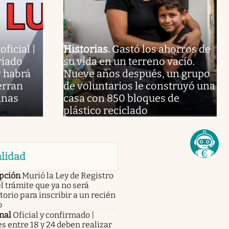
ficial |
Historias
.
Gastó los ahorros de
riado
su vida en un terreno vacío.
y habrá
Nueve años después, un grupo
erran
de voluntarios le construyó una
inas
casa con 850 bloques de
plástico reciclado
lidad
ipción
Murió la Ley de Registro
 el trámite que ya no será
torio para inscribir a un recién
o
nal
Oficial y confirmado |
s entre 18 y 24 deben realizar