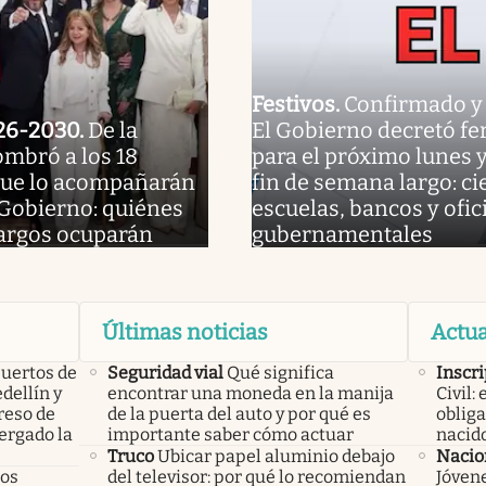
Festivos
.
Confirmado y o
26-2030
.
De la
El Gobierno decretó fe
ombró a los 18
para el próximo lunes 
que lo acompañarán
fin de semana largo: ci
 Gobierno: quiénes
escuelas, bancos y ofic
cargos ocuparán
gubernamentales
Últimas noticias
Actua
uertos de
Seguridad vial
Qué significa
Inscr
dellín y
encontrar una moneda en la manija
Civil:
reso de
de la puerta del auto y por qué es
obliga
ergado la
importante saber cómo actuar
nacid
Truco
Ubicar papel aluminio debajo
Nacio
los
del televisor: por qué lo recomiendan
Jóvene