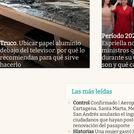
Período 20
Truco
.
Ubicar papel aluminio
Espriella n
debajo del televisor: por qué lo
ministros 
recomiendan para qué sirve
durante su
hacerlo
son y qué 
Las más leídas
Control
Confirmado | Aerop
Cartagena, Santa Marta, Me
San Andrés anularán el ing
ciudadanos que hayan post
renovación del pasaporte
Historias
Una mujer gastó 