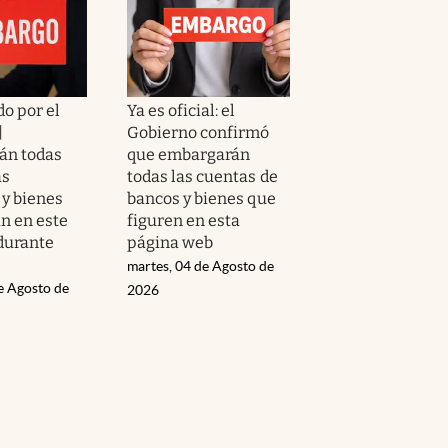
o por el
Ya es oficial: el
|
Gobierno confirmó
án todas
que embargarán
as
todas las cuentas de
 y bienes
bancos y bienes que
an en este
figuren en esta
 durante
página web
martes, 04 de Agosto de
e Agosto de
2026