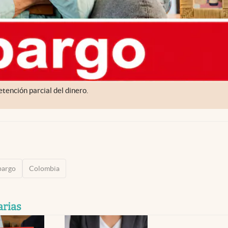
etención parcial del dinero.
bargo
Colombia
arias