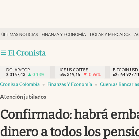
Finanzas y economía
ÚLTIMAS NOTICIAS
FINANZA Y ECONOMÍA
DÓLAR Y MERCADOS
A
Salud y nutrición
Vida espiritual
Actualidad
DÓLAR/COP
ICE US COFFEE
BITCOIN USD
Tiempo libre
$
3157,43
0.13
%
u$s
319,15
-0.96
%
u$s
64.927,1
Dólar y mercados
Cronista Colombia
Finanzas Y Economía
Cuentas Bancaria
Curiosidades
Atención jubilados
Confirmado: habrá embar
dinero a todos los pens