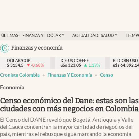
Finanzas y economía
ÚLTIMAS
FINANZA Y
DÓLAR Y
ACTUALIDAD
SALUD Y
TIEMP
Salud y nutrición
NOTICIAS
ECONOMÍA
MERCADOS
NUTRICIÓN
LIBRE
Argentina
Finanzas y economía
Vida espiritual
España
Actualidad
DÓLAR/COP
ICE US COFFEE
BITCOIN USD
$
3154,5
-0.68
%
u$s
323,05
1.19
%
u$s
México
64.392,1
Tiempo libre
Cronista Colombia
Finanzas Y Economía
Censo
USA
Dólar y mercados
Colombia
Economía
Uruguay
Curiosidades
Censo económico del Dane: estas son las
ciudades con más negocios en Colombia
Colombia
El Censo del DANE reveló que Bogotá, Antioquia y Valle
del Cauca concentran la mayor cantidad de negocios del
país, mientras el rebusque sigue marcando la economía