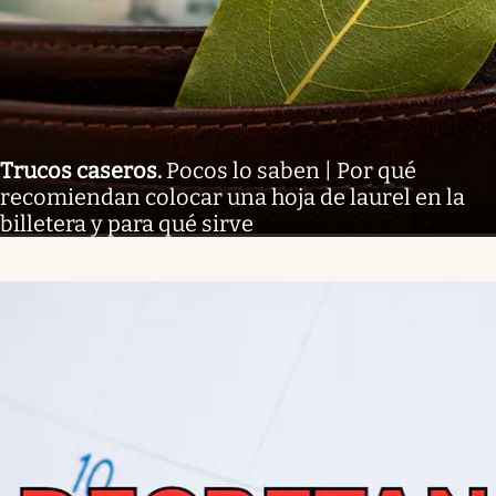
Trucos caseros
.
Pocos lo saben | Por qué
recomiendan colocar una hoja de laurel en la
billetera y para qué sirve