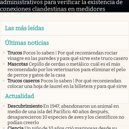
administrativos para verificar la existencia de
conexiones clandestinas en medidores
Las más leídas
Últimas noticias
Trucos
Pocos lo saben | Por qué recomiendan rociar
vinagre en las paredes y para qué sirve este truco casero
Mascotas
Cepillo de cerdas o metálico: cuál es el más
recomendado por los veterinarios para eliminar el pelo
de perros y gatos de la casa
Trucos caseros
Pocos lo saben | Por qué recomiendan
colocar una hoja de laurel en la billetera y para qué sirve
Actualidad
Descubrimiento
En 1947, abandonaron un animal en
medio de una isla del Pacífico. 40 años después,
desaparecieron 10 especies de aves y los científicos no
podían creerlo
Ciencia
Un niño de 10 años crió mariposas desde su