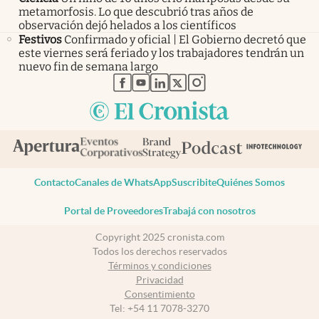
metamorfosis. Lo que descubrió tras años de
observación dejó helados a los científicos
Festivos
Confirmado y oficial | El Gobierno decretó que
este viernes será feriado y los trabajadores tendrán un
nuevo fin de semana largo
abre en nueva pestaña
abre en nueva pestaña
abre en nueva pestaña
abre en nueva pestaña
abre en nueva pestaña
Contacto
Canales de WhatsApp
Suscribite
Quiénes Somos
Portal de Proveedores
Trabajá con nosotros
Copyright 2025 cronista.com
Todos los derechos reservados
Términos y condiciones
Privacidad
Consentimiento
Tel:
+54 11 7078-3270