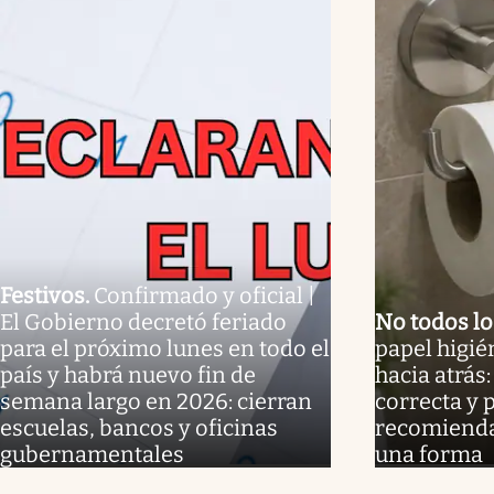
Festivos
.
Confirmado y oficial |
El Gobierno decretó feriado
No todos l
para el próximo lunes en todo el
papel higié
país y habrá nuevo fin de
hacia atrás:
semana largo en 2026: cierran
correcta y 
escuelas, bancos y oficinas
recomienda
gubernamentales
una forma