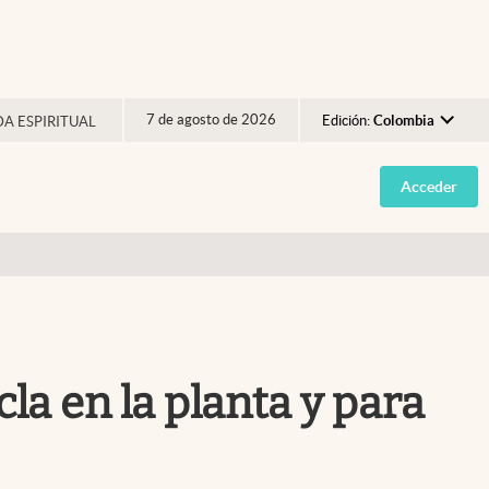
7 de agosto de 2026
Edición:
Colombia
DA ESPIRITUAL
Argentina
Acceder
España
México
USA
Colombia
Uruguay
la en la planta y para