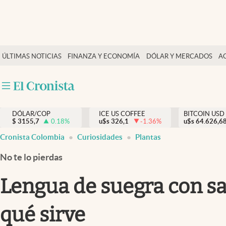
Finanzas y economía
ÚLTIMAS NOTICIAS
FINANZA Y ECONOMÍA
DÓLAR Y MERCADOS
A
Salud y nutrición
Vida espiritual
Actualidad
DÓLAR/COP
ICE US COFFEE
BITCOIN USD
Tiempo libre
$
3155,7
0.18
%
u$s
326,1
-1.36
%
u$s
64.626,6
Dólar y mercados
Cronista Colombia
Curiosidades
Plantas
Curiosidades
No te lo pierdas
Lengua de suegra con sal
qué sirve