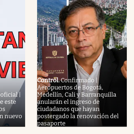
Control
.
Confirmado |
Aeropuertos de Bogotá,
ficial |
Medellín, Cali y Barranquilla
e este
anularán el ingreso de
os
ciudadanos que hayan
un nuevo
postergado la renovación del
pasaporte