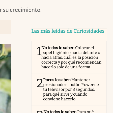
r su crecimiento.
Las más leídas de Curiosidades
1
No todos lo saben
Colocar el
papel higiénico hacia delante o
hacia atrás: cuál es la posición
correcta y por qué recomiendan
hacerlo solo de una forma
2
Pocos lo saben
Mantener
presionado el botón Power de
tu televisor por 3 segundos:
para qué sirve y cuándo
conviene hacerlo
No todos lo saben
Para qué