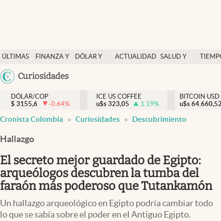
Finanzas y economía
ÚLTIMAS
FINANZA Y
DÓLAR Y
ACTUALIDAD
SALUD Y
TIEMP
Salud y nutrición
NOTICIAS
ECONOMÍA
MERCADOS
NUTRICIÓN
LIBRE
Argentina
Curiosidades
Vida espiritual
España
Actualidad
DÓLAR/COP
ICE US COFFEE
BITCOIN USD
$
3155,6
-0.64
%
u$s
323,05
1.19
%
u$s
México
64.660,5
Tiempo libre
Cronista Colombia
Curiosidades
Descubrimiento
USA
Dólar y mercados
Colombia
Hallazgo
Uruguay
Curiosidades
El secreto mejor guardado de Egipto:
arqueólogos descubren la tumba del
Colombia
faraón más poderoso que Tutankamón
Un hallazgo arqueológico en Egipto podría cambiar todo
lo que se sabía sobre el poder en el Antiguo Egipto.