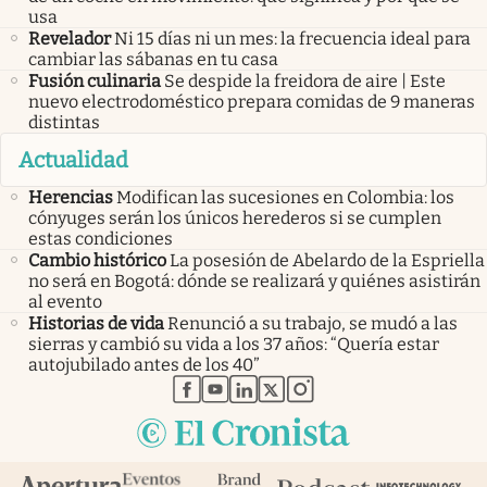
usa
Revelador
Ni 15 días ni un mes: la frecuencia ideal para
cambiar las sábanas en tu casa
Fusión culinaria
Se despide la freidora de aire | Este
nuevo electrodoméstico prepara comidas de 9 maneras
distintas
Actualidad
Herencias
Modifican las sucesiones en Colombia: los
cónyuges serán los únicos herederos si se cumplen
estas condiciones
Cambio histórico
La posesión de Abelardo de la Espriella
no será en Bogotá: dónde se realizará y quiénes asistirán
al evento
Historias de vida
Renunció a su trabajo, se mudó a las
sierras y cambió su vida a los 37 años: “Quería estar
autojubilado antes de los 40”
abre en nueva pestaña
abre en nueva pestaña
abre en nueva pestaña
abre en nueva pestaña
abre en nueva pestaña