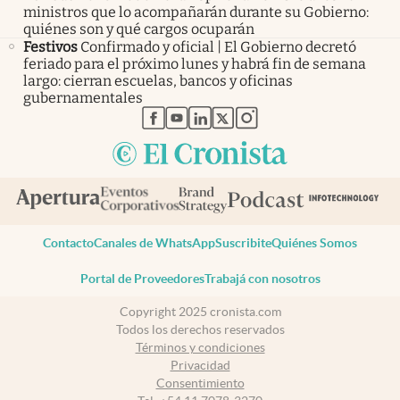
ministros que lo acompañarán durante su Gobierno:
quiénes son y qué cargos ocuparán
Festivos
Confirmado y oficial | El Gobierno decretó
feriado para el próximo lunes y habrá fin de semana
largo: cierran escuelas, bancos y oficinas
gubernamentales
abre en nueva pestaña
abre en nueva pestaña
abre en nueva pestaña
abre en nueva pestaña
abre en nueva pestaña
Contacto
Canales de WhatsApp
Suscribite
Quiénes Somos
Portal de Proveedores
Trabajá con nosotros
Copyright 2025 cronista.com
Todos los derechos reservados
Términos y condiciones
Privacidad
Consentimiento