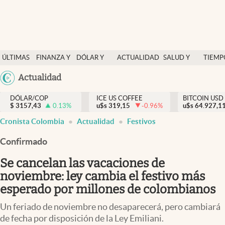
Finanzas y economía
ÚLTIMAS
FINANZA Y
DÓLAR Y
ACTUALIDAD
SALUD Y
TIEMP
Salud y nutrición
NOTICIAS
ECONOMÍA
MERCADOS
NUTRICIÓN
LIBRE
Argentina
Actualidad
Vida espiritual
España
Actualidad
DÓLAR/COP
ICE US COFFEE
BITCOIN USD
$
3157,43
0.13
%
u$s
319,15
-0.96
%
u$s
México
64.927,1
Tiempo libre
Cronista Colombia
Actualidad
Festivos
USA
Dólar y mercados
Colombia
Confirmado
Uruguay
Curiosidades
Se cancelan las vacaciones de
noviembre: ley cambia el festivo más
Colombia
esperado por millones de colombianos
Un feriado de noviembre no desaparecerá, pero cambiará
de fecha por disposición de la Ley Emiliani.