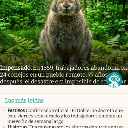
Impensado
.
En 1859, trabajadores abandonaron
24 conejos en un pueblo remoto. 77 años
después, el desastre era imposible de controlar
Las más leídas
Festivos
Confirmado y oficial | El Gobierno decretó que
este viernes será feriado y los trabajadores tendrán un
nuevo fin de semana largo
Historias
Una mujer gastó los ahorros de su vida en un