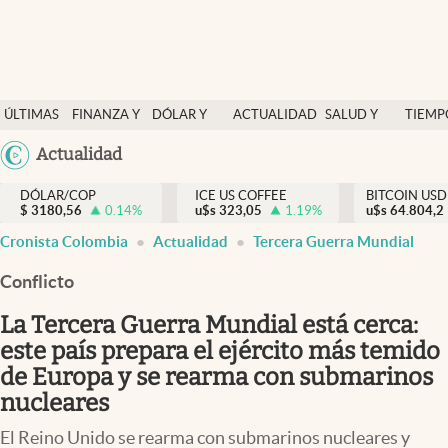
Finanzas y economía
ÚLTIMAS
FINANZA Y
DÓLAR Y
ACTUALIDAD
SALUD Y
TIEMP
Salud y nutrición
NOTICIAS
ECONOMÍA
MERCADOS
NUTRICIÓN
LIBRE
Argentina
Actualidad
Vida espiritual
España
Actualidad
DÓLAR/COP
ICE US COFFEE
BITCOIN USD
$
3180,56
0.14
%
u$s
323,05
1.19
%
u$s
México
64.804,2
Tiempo libre
Cronista Colombia
Actualidad
Tercera Guerra Mundial
USA
Dólar y mercados
Colombia
Conflicto
Uruguay
Curiosidades
La Tercera Guerra Mundial está cerca:
este país prepara el ejército más temido
Colombia
de Europa y se rearma con submarinos
nucleares
El Reino Unido se rearma con submarinos nucleares y