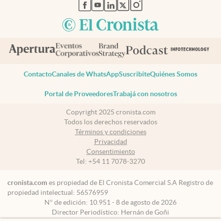
abre en nueva pestaña
abre en nueva pestaña
abre en nueva pestaña
abre en nueva pestaña
abre en nueva pestaña
Contacto
Canales de WhatsApp
Suscribite
Quiénes Somos
Portal de Proveedores
Trabajá con nosotros
Copyright 2025 cronista.com
Todos los derechos reservados
Términos y condiciones
Privacidad
Consentimiento
Tel:
+54 11 7078-3270
cronista.com
es propiedad de El Cronista Comercial S.A Registro de
propiedad intelectual: 56576959
N° de edición: 10.951 - 8 de agosto de 2026
Director Periodístico: Hernán de Goñi