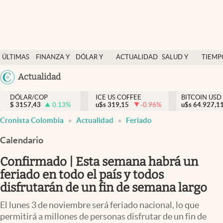
Finanzas y economía
ÚLTIMAS
FINANZA Y
DÓLAR Y
ACTUALIDAD
SALUD Y
TIEMP
Salud y nutrición
NOTICIAS
ECONOMÍA
MERCADOS
NUTRICIÓN
LIBRE
Argentina
Actualidad
Vida espiritual
España
Actualidad
DÓLAR/COP
ICE US COFFEE
BITCOIN USD
$
3157,43
0.13
%
u$s
319,15
-0.96
%
u$s
México
64.927,1
Tiempo libre
Cronista Colombia
Actualidad
Feriado
USA
Dólar y mercados
Colombia
Calendario
Uruguay
Curiosidades
Confirmado | Esta semana habrá un
feriado en todo el país y todos
Colombia
disfrutarán de un fin de semana largo
El lunes 3 de noviembre será feriado nacional, lo que
permitirá a millones de personas disfrutar de un fin de