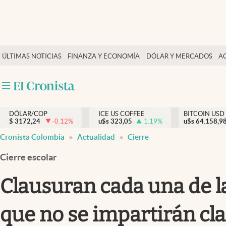
Finanzas y economía
ÚLTIMAS NOTICIAS
FINANZA Y ECONOMÍA
DÓLAR Y MERCADOS
A
Salud y nutrición
Vida espiritual
Actualidad
DÓLAR/COP
ICE US COFFEE
BITCOIN USD
Tiempo libre
$
3172,24
-0.12
%
u$s
323,05
1.19
%
u$s
64.158,9
Dólar y mercados
Cronista Colombia
Actualidad
Cierre
Curiosidades
Cierre escolar
Clausuran cada una de la
que no se impartirán cla