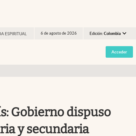
6 de agosto de 2026
Edición:
Colombia
DA ESPIRITUAL
Argentina
Acceder
España
México
USA
Colombia
Uruguay
ís: Gobierno dispuso
ria y secundaria