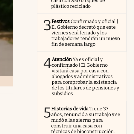
casa con 850 bloques de
plástico reciclado
3
Festivos
Confirmado y oficial |
El Gobierno decretó que este
viernes será feriado y los
trabajadores tendrán un nuevo
fin de semana largo
4
Atención
Ya es oficial y
confirmado | El Gobierno
visitará casa por casa con
abogados y administrativos
para comprobar la existencia
de los titulares de pensiones y
subsidios
5
Historias de vida
Tiene 37
años, renunció a su trabajo y se
mudó a las sierras para
construir una casa con
técnicas de bioconstrucción: