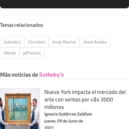
Temas relacionados
Sotheby's
Christie's
Andy Warhol
Mark Rothko
Monet
jeff koons
Más noticias de
Sotheby's
Nueva York impacta el mercado del
arte con ventas por u$s 3000
millones
Ignacio Gutiérrez Zaldívar
jueves, 09 de Junio de
2022