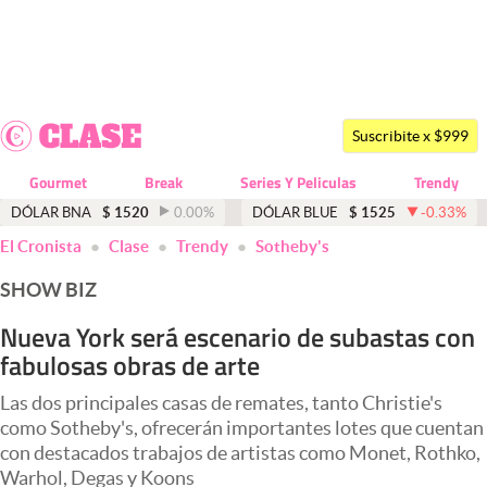
Últimas noticias
Dólar
Suscribite x $999
Members
Gourmet
Break
Series Y Peliculas
Trendy
Economía y Política
DÓLAR BNA
$
1520
0.00
%
DÓLAR BLUE
$
1525
-0.33
%
abre en nueva pestaña
abre en nueva pestaña
El Cronista
Clase
Trendy
Sotheby's
Finanzas y Mercados
SHOW BIZ
Mercados Online
Nueva York será escenario de subastas con
Negocios
fabulosas obras de arte
Columnistas
Las dos principales casas de remates, tanto Christie's
Otras secciones
como Sotheby's, ofrecerán importantes lotes que cuentan
con destacados trabajos de artistas como Monet, Rothko,
Apertura
Warhol, Degas y Koons