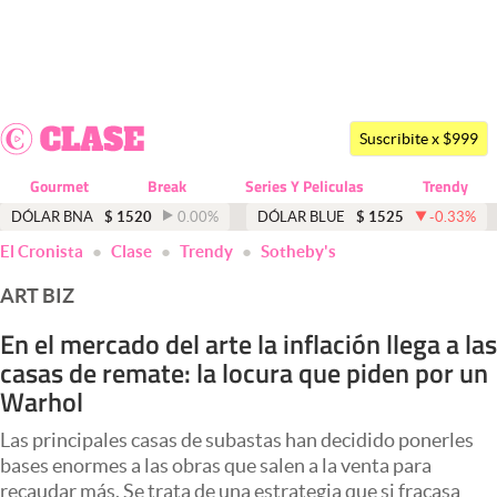
Últimas noticias
Dólar
Suscribite x $999
Members
Gourmet
Break
Series Y Peliculas
Trendy
Economía y Política
DÓLAR BNA
$
1520
0.00
%
DÓLAR BLUE
$
1525
-0.33
%
abre en nueva pestaña
El Cronista
Clase
Trendy
Sotheby's
Finanzas y Mercados
ART BIZ
Mercados Online
En el mercado del arte la inflación llega a las
Negocios
casas de remate: la locura que piden por un
Columnistas
Warhol
Otras secciones
Las principales casas de subastas han decidido ponerles
bases enormes a las obras que salen a la venta para
Apertura
recaudar más. Se trata de una estrategia que si fracasa