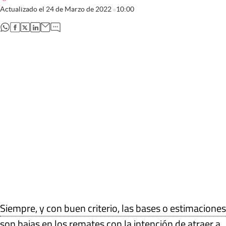
Actualizado el
24 de Marzo de 2022
10:00
abre en nueva pestaña
abre en nueva pestaña
abre en nueva pestaña
abre en nueva pestaña
Siempre, y con buen criterio, las bases o estimaciones
son bajas en los remates con la intención de atraer a