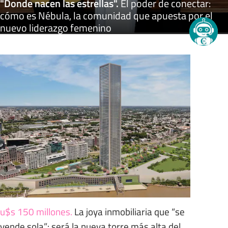
"Donde nacen las estrellas"
.
El poder de conectar:
cómo es Nébula, la comunidad que apuesta por el
nuevo liderazgo femenino
u$s 150 millones
.
La joya inmobiliaria que “se
vende sola”: será la nueva torre más alta del