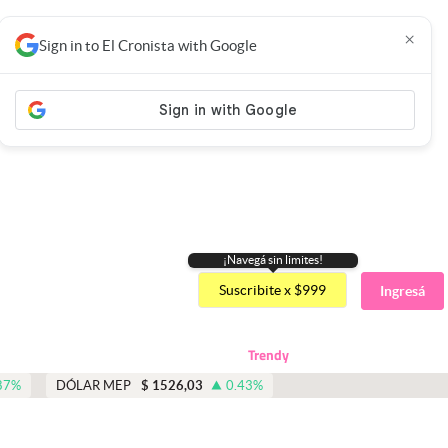
×
Sign in to El Cronista with Google
¡Navegá sin limites!
Suscribite x $999
Ingresá
Trendy
87
%
DÓLAR MEP
$
1526,03
0.43
%