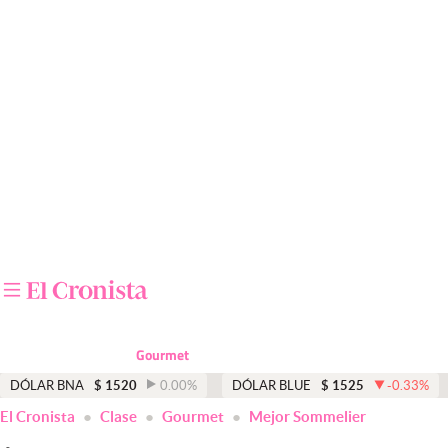
Últimas noticias
Dólar
Members
Economía y Política
Finanzas y Mercados
Mercados Online
Negocios
Columnistas
Gourmet
Otras secciones
DÓLAR BNA
$
1520
0.00
%
DÓLAR BLUE
$
1525
-0.33
%
El Cronista
Clase
Gourmet
Mejor Sommelier
Apertura