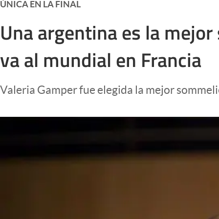
ÚNICA EN LA FINAL
Infotechnology
Una argentina es la mejor
Clase
Clima
va al mundial en Francia
Mundial 2026
Eventos Corporativos
Valeria Gamper fue elegida la mejor sommelier
El Cronista Studio
Mediakit
abre en nueva pestaña