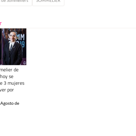
 de Sommeliers
SOMMELIER
r
melier de
 hoy se
re 3 mujeres
ver por
 Agosto de