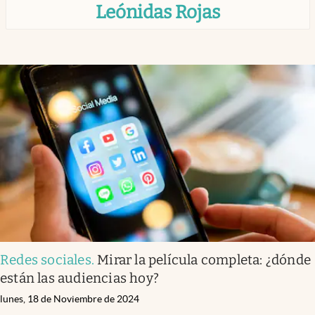
Leónidas Rojas
Infotechnology
Clase
Clima
Mundial 2026
Eventos Corporativos
El Cronista Studio
Mediakit
abre en nueva pestaña
Argentina
Redes sociales
.
Mirar la película completa: ¿dónde
están las audiencias hoy?
lunes, 18 de Noviembre de 2024